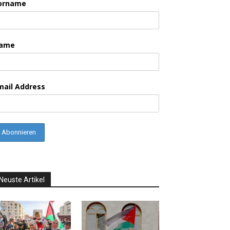
orname
ame
mail Address
Neuste Artikel