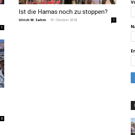
V
Ist die Hamas noch zu stoppen?
Ulrich W. Sahm
-
19. Oktober 2018
1
N
1
E
0