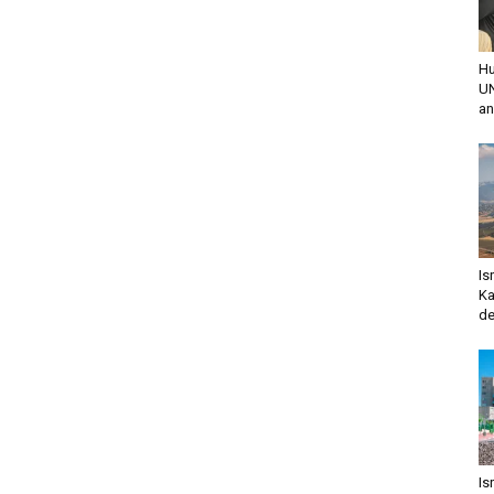
Hu
UN
an
Is
Ka
de
Is