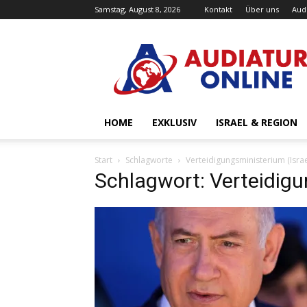
Samstag, August 8, 2026
Kontakt
Über uns
Aud
Audiatur-
Online
HOME
EXKLUSIV
ISRAEL & REGION
Start
Schlagworte
Verteidigungsministerium (Israe
Schlagwort: Verteidigu