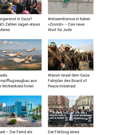
ngersnot in Gaza?
Antisemitismus in Italien:
O-Zahlen sagen etwas
«Zionist» – Das neue
deres
Wort für Jude
raels
Warum Israel dem Gaza-
mpfflugzeugbau aus
Fahrplan des Board of
r Mottenkiste holen
Peace misstraut
rael – Der Feind als
Der Feldzug eines