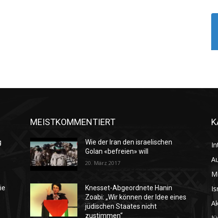
MEISTKOMMENTIERT
K
g
Wie der Iran den israelischen
In
Golan «befreien» will
Au
20. März 2017
M
Is
ie
Knesset-Abgeordnete Hanin
Zoabi: „Wir können der Idee eines
Ak
jüdischen Staates nicht
zustimmen“
Jü