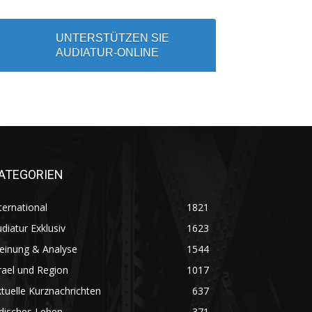
UNTERSTÜTZEN SIE
AUDIATUR-ONLINE
ATEGORIEN
ternational
1821
diatur Exklusiv
1623
einung & Analyse
1544
rael und Region
1017
tuelle Kurznachrichten
637
disches Leben
371