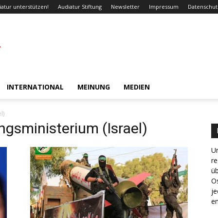
iatur unterstützen!
Audiatur Stiftung
Newsletter
Impressum
Datenschut
INTERNATIONAL
MEINUNG
MEDIEN
l)
ngsministerium (Israel)
Un
re
ü
Os
je
en