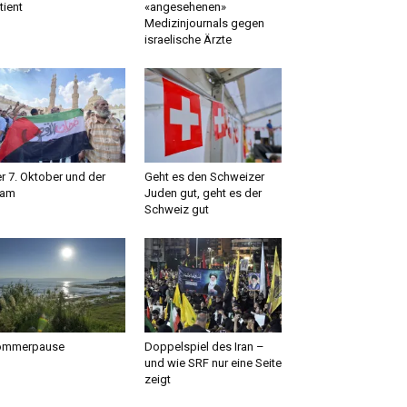
tient
«angesehenen»
Medizinjournals gegen
israelische Ärzte
r 7. Oktober und der
Geht es den Schweizer
lam
Juden gut, geht es der
Schweiz gut
ommerpause
Doppelspiel des Iran –
und wie SRF nur eine Seite
zeigt