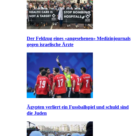
Der Feldzug eines «angesehenen» Medizinjournals
gegen israelische Ärzte
Ägypten verliert ein Fussballspiel und schuld sind
die Juden