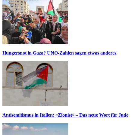
Hungersnot in Gaza? UNO-Zahlen sagen etwas anderes
Antisemitismus in Italien: «Zionist» – Das neue Wort für Jude