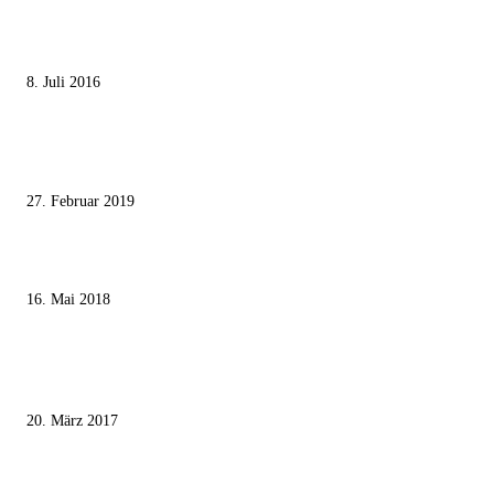
Die unerwünschte Offenbarung eines deutschen Syrers
8. Juli 2016
Pressefreiheit Fehlanzeige – Wie deutsche Politiker unliebsame Journaliste
mundtot machen wollen
27. Februar 2019
Ägypter stoppten die Gaza-Grenzunruhen
16. Mai 2018
MEISTKOMMENTIERT
Wie der Iran den israelischen Golan «befreien» will
20. März 2017
Knesset-Abgeordnete Hanin Zoabi: „Wir können der Idee eines jüdischen