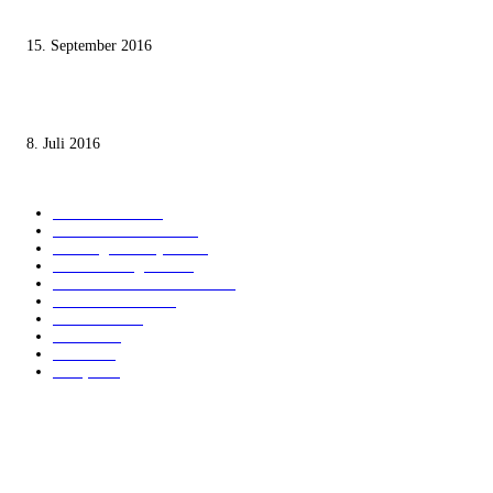
Staates nicht zustimmen“
15. September 2016
Die unerwünschte Offenbarung eines deutschen Syrers
8. Juli 2016
KATEGORIEN
International
1821
Audiatur Exklusiv
1623
Meinung & Analyse
1544
Israel und Region
1017
Aktuelle Kurznachrichten
637
Jüdisches Leben
371
Innovation
225
Medien
112
Italiano
96
Français
91