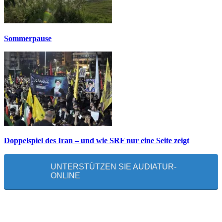
Sommerpause
Doppelspiel des Iran – und wie SRF nur eine Seite zeigt
UNTERSTÜTZEN SIE AUDIATUR-
ONLINE
MEISTGELESEN