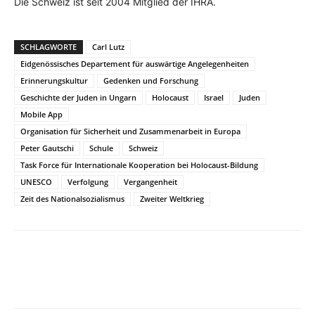
Die Schweiz ist seit 2004 Mitglied der IHRA.
SCHLAGWORTE
Carl Lutz
Eidgenössisches Departement für auswärtige Angelegenheiten
Erinnerungskultur
Gedenken und Forschung
Geschichte der Juden in Ungarn
Holocaust
Israel
Juden
Mobile App
Organisation für Sicherheit und Zusammenarbeit in Europa
Peter Gautschi
Schule
Schweiz
Task Force für Internationale Kooperation bei Holocaust-Bildung
UNESCO
Verfolgung
Vergangenheit
Zeit des Nationalsozialismus
Zweiter Weltkrieg
Facebook
X
Telegram
WhatsApp