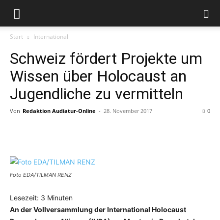
Start
International
Schweiz fördert Projekte um
Wissen über Holocaust an
Jugendliche zu vermitteln
Von
Redaktion Audiatur-Online
-
28. November 2017
0
Facebook
X
Telegram
WhatsApp
Foto EDA/TILMAN RENZ
Lesezeit:
3
Minuten
An der Vollversammlung der International Holocaust