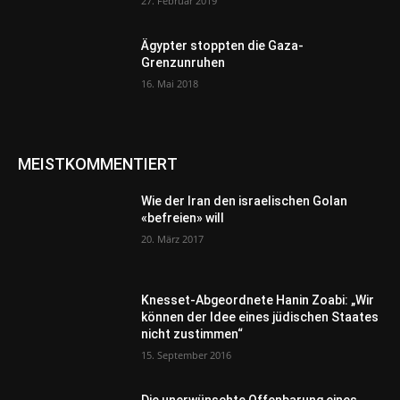
27. Februar 2019
Ägypter stoppten die Gaza-
Grenzunruhen
16. Mai 2018
MEISTKOMMENTIERT
Wie der Iran den israelischen Golan
«befreien» will
20. März 2017
Knesset-Abgeordnete Hanin Zoabi: „Wir
können der Idee eines jüdischen Staates
nicht zustimmen“
15. September 2016
Die unerwünschte Offenbarung eines