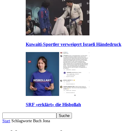
Kuwaiti-Sportler verweigert Israeli Händedruck
SRF «erklärt» die Hisbollah
Start
Schlagworte
Buch Jona