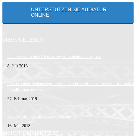
UNTERSTÜTZEN SIE AUDIATUR-
ONLINE
MEISTGELESEN
Die unerwünschte Offenbarung eines deutschen Syrers
8. Juli 2016
Pressefreiheit Fehlanzeige – Wie deutsche Politiker unliebsame Journaliste
mundtot machen wollen
27. Februar 2019
Ägypter stoppten die Gaza-Grenzunruhen
16. Mai 2018
MEISTKOMMENTIERT