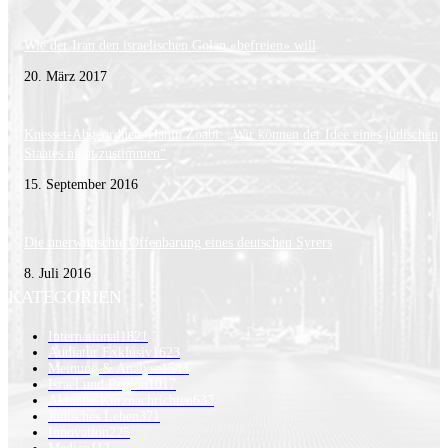
Wie der Iran den israelischen Golan «befreien» will
20. März 2017
Knesset-Abgeordnete Hanin Zoabi: „Wir können der Idee eines jüdischen
Staates nicht zustimmen“
15. September 2016
Die unerwünschte Offenbarung eines deutschen Syrers
8. Juli 2016
KATEGORIEN
International
1821
Audiatur Exklusiv
1623
Meinung & Analyse
1544
Israel und Region
1017
Aktuelle Kurznachrichten
637
Jüdisches Leben
371
Innovation
225