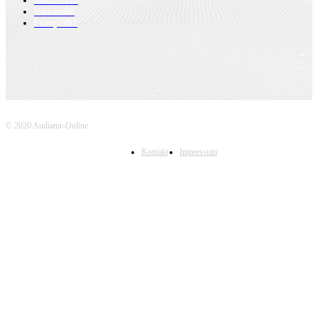
Medien
112
Italiano
96
Français
91
© 2020 Audiatur-Online
Kontakt
Impressum