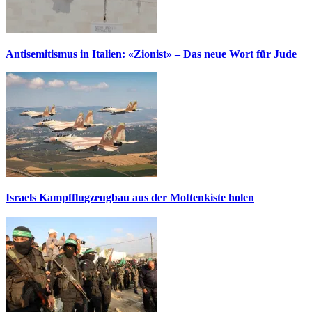
Antisemitismus in Italien: «Zionist» – Das neue Wort für Jude
Israels Kampfflugzeugbau aus der Mottenkiste holen