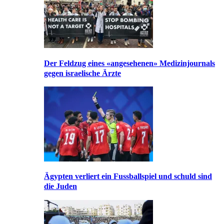
Der Feldzug eines «angesehenen» Medizinjournals
gegen israelische Ärzte
Ägypten verliert ein Fussballspiel und schuld sind
die Juden