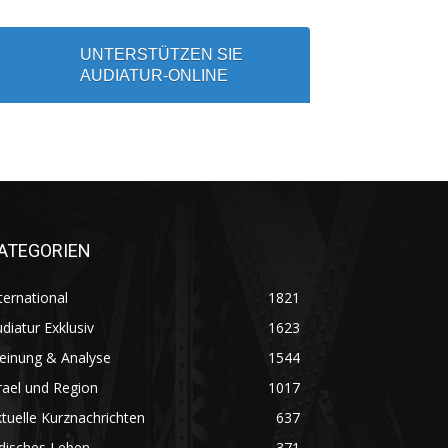
UNTERSTÜTZEN SIE
AUDIATUR-ONLINE
ATEGORIEN
ternational
1821
diatur Exklusiv
1623
einung & Analyse
1544
rael und Region
1017
tuelle Kurznachrichten
637
disches Leben
371