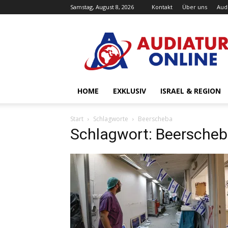
Samstag, August 8, 2026
Kontakt
Über uns
Aud
Audiatur-
Online
HOME
EXKLUSIV
ISRAEL & REGION
Start
Schlagworte
Beerscheba
Schlagwort: Beersche