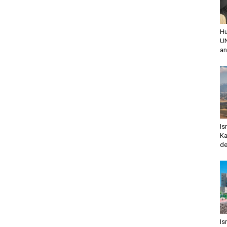
Hu
UN
an
Is
Ka
de
Is