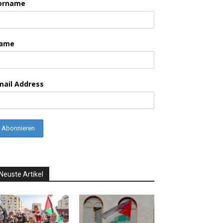
orname
ame
mail Address
Neuste Artikel