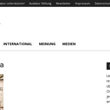
iatur unterstützen!
Audiatur Stiftung
Newsletter
Impressum
Datenschut
INTERNATIONAL
MEINUNG
MEDIEN
ba
Un
re
ü
Os
je
en