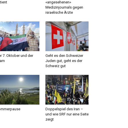
tient
«angesehenen»
Medizinjournals gegen
israelische Ärzte
r 7. Oktober und der
Geht es den Schweizer
lam
Juden gut, geht es der
Schweiz gut
ommerpause
Doppelspiel des Iran –
und wie SRF nur eine Seite
zeigt