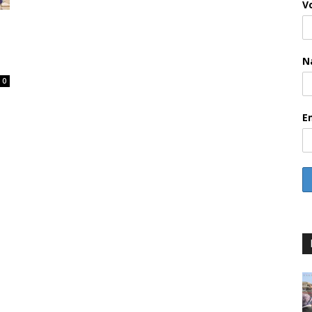
V
N
0
E