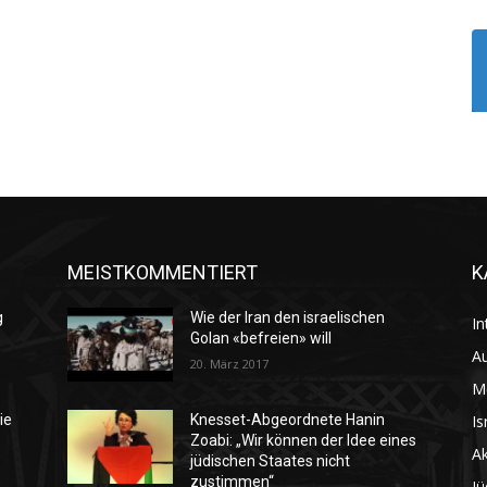
MEISTKOMMENTIERT
K
g
Wie der Iran den israelischen
In
Golan «befreien» will
Au
20. März 2017
M
Is
ie
Knesset-Abgeordnete Hanin
Zoabi: „Wir können der Idee eines
Ak
jüdischen Staates nicht
zustimmen“
Jü