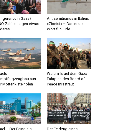
ngersnot in Gaza?
Antisemitismus in Italien:
O-Zahlen sagen etwas
«Zionist» – Das neue
deres
Wort für Jude
raels
Warum Israel dem Gaza-
mpfflugzeugbau aus
Fahrplan des Board of
r Mottenkiste holen
Peace misstraut
rael – Der Feind als
Der Feldzug eines