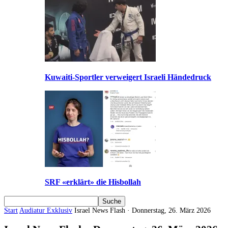
Kuwaiti-Sportler verweigert Israeli Händedruck
SRF «erklärt» die Hisbollah
Start
Audiatur Exklusiv
Israel News Flash · Donnerstag, 26. März 2026