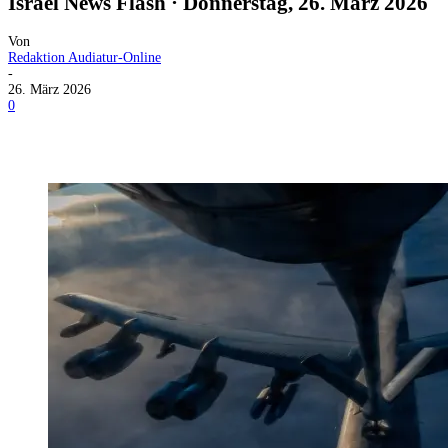
Israel News Flash · Donnerstag, 26. März 2026
Von
Redaktion Audiatur-Online
-
26. März 2026
0
Facebook
X
Telegram
WhatsApp