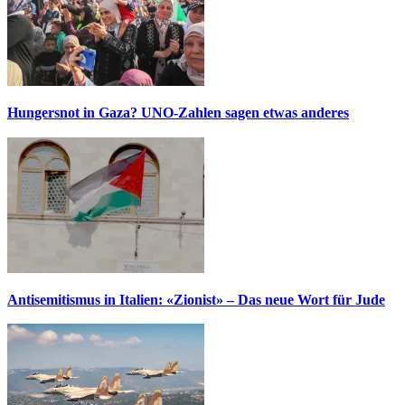
Hungersnot in Gaza? UNO-Zahlen sagen etwas anderes
Antisemitismus in Italien: «Zionist» – Das neue Wort für Jude