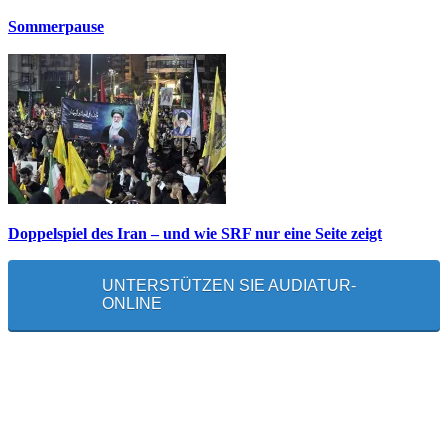
Sommerpause
Doppelspiel des Iran – und wie SRF nur eine Seite zeigt
UNTERSTÜTZEN SIE AUDIATUR-
ONLINE
MEISTGELESEN
Die unerwünschte Offenbarung eines deutschen Syrers