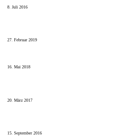
8. Juli 2016
Pressefreiheit Fehlanzeige – Wie deutsche Politiker unliebsame Journaliste
mundtot machen wollen
27. Februar 2019
Ägypter stoppten die Gaza-Grenzunruhen
16. Mai 2018
MEISTKOMMENTIERT
Wie der Iran den israelischen Golan «befreien» will
20. März 2017
Knesset-Abgeordnete Hanin Zoabi: „Wir können der Idee eines jüdischen
Staates nicht zustimmen“
15. September 2016