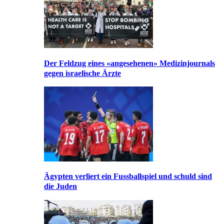
Der Feldzug eines «angesehenen» Medizinjournals
gegen israelische Ärzte
Ägypten verliert ein Fussballspiel und schuld sind
die Juden