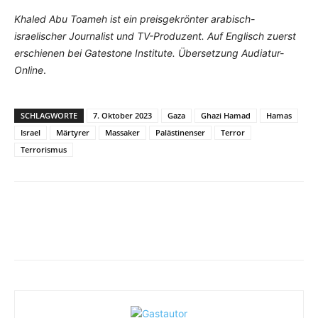
Khaled Abu Toameh ist ein preisgekrönter arabisch-
israelischer Journalist und TV-Produzent. Auf Englisch zuerst
erschienen bei Gatestone Institute. Übersetzung Audiatur-
Online
.
SCHLAGWORTE
7. Oktober 2023
Gaza
Ghazi Hamad
Hamas
Israel
Märtyrer
Massaker
Palästinenser
Terror
Terrorismus
Facebook
X
Telegram
WhatsA