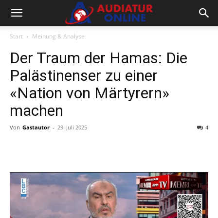
Start
Meinung & Analyse
Der Traum der Hamas: Die
Palästinenser zu einer
«Nation von Märtyrern»
machen
Von
Gastautor
-
29. Juli 2025
4
Facebook
X
Telegram
WhatsA