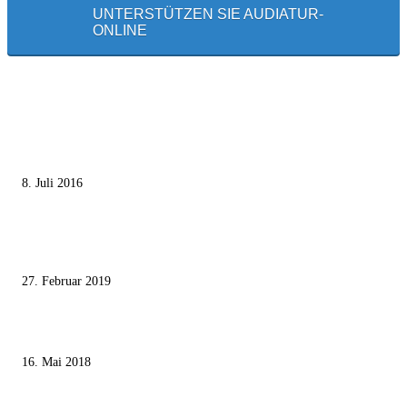
UNTERSTÜTZEN SIE AUDIATUR-
ONLINE
MEISTGELESEN
Die unerwünschte Offenbarung eines deutschen Syrers
8. Juli 2016
Pressefreiheit Fehlanzeige – Wie deutsche Politiker unliebsame Journaliste
mundtot machen wollen
27. Februar 2019
Ägypter stoppten die Gaza-Grenzunruhen
16. Mai 2018
MEISTKOMMENTIERT