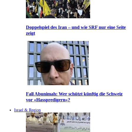
Doppelspiel des Iran – und wie SRF nur eine Seite
zeigt
Fall Abunimah: Wer schützt künftig die Schweiz
vor «Hasspredigern»?
Israel & Region