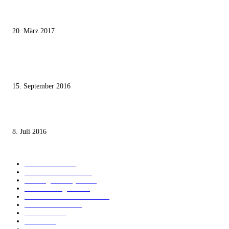
Wie der Iran den israelischen Golan «befreien» will
20. März 2017
Knesset-Abgeordnete Hanin Zoabi: „Wir können der Idee eines jüdischen
Staates nicht zustimmen“
15. September 2016
Die unerwünschte Offenbarung eines deutschen Syrers
8. Juli 2016
KATEGORIEN
International
1820
Audiatur Exklusiv
1622
Meinung & Analyse
1544
Israel und Region
1016
Aktuelle Kurznachrichten
637
Jüdisches Leben
371
Innovation
224
Medien
112