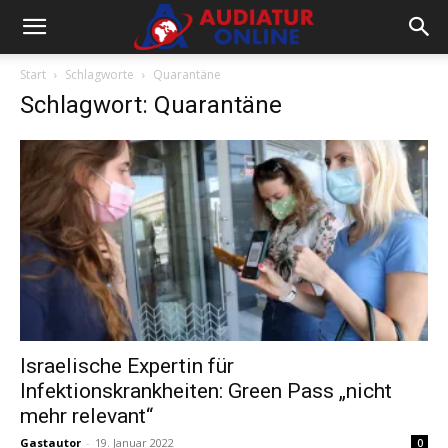
Start
Schlagworte
Quarantäne
Schlagwort: Quarantäne
Israelische Expertin für
Infektionskrankheiten: Green Pass „nicht
mehr relevant“
Gastautor
-
19. Januar 2022
0