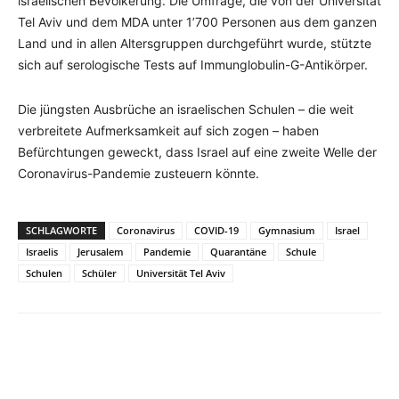
israelischen Bevölkerung. Die Umfrage, die von der Universität
Tel Aviv und dem MDA unter 1’700 Personen aus dem ganzen
Land und in allen Altersgruppen durchgeführt wurde, stützte
sich auf serologische Tests auf Immunglobulin-G-Antikörper.
Die jüngsten Ausbrüche an israelischen Schulen – die weit
verbreitete Aufmerksamkeit auf sich zogen – haben
Befürchtungen geweckt, dass Israel auf eine zweite Welle der
Coronavirus-Pandemie zusteuern könnte.
SCHLAGWORTE
Coronavirus
COVID-19
Gymnasium
Israel
Israelis
Jerusalem
Pandemie
Quarantäne
Schule
Schulen
Schüler
Universität Tel Aviv
Facebook
X
Telegram
WhatsA