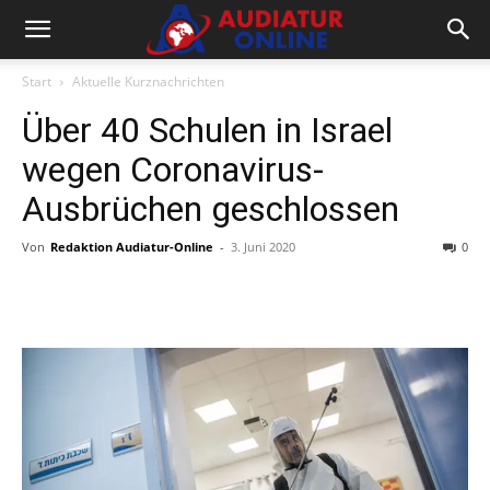
Start
Aktuelle Kurznachrichten
Über 40 Schulen in Israel
wegen Coronavirus-
Ausbrüchen geschlossen
Von
Redaktion Audiatur-Online
-
3. Juni 2020
0
Facebook
X
Telegram
WhatsA