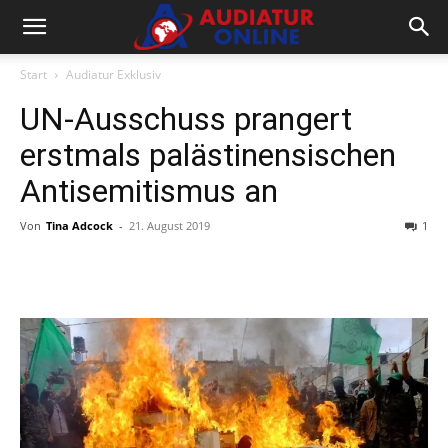
Start
Audiatur Exklusiv
UN-Ausschuss prangert
erstmals palästinensischen
Antisemitismus an
Von
Tina Adcock
-
21. August 2019
1
Facebook
X
Telegram
WhatsA