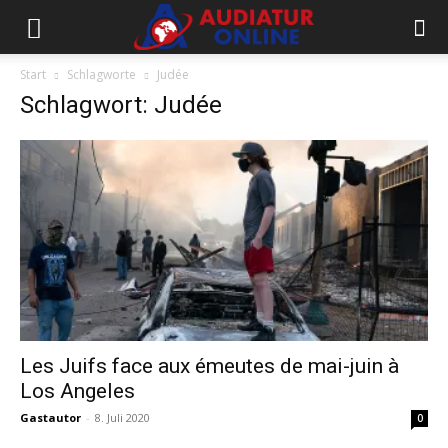
Start
Schlagworte
Judée
Schlagwort: Judée
Les Juifs face aux émeutes de mai-juin à
Los Angeles
Gastautor
-
8. Juli 2020
0