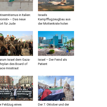
tisemitismus in Italien:
Israels
ionist» – Das neue
Kampfflugzeugbau aus
rt für Jude
der Mottenkiste holen
rum Israel dem Gaza-
Israel – Der Feind als
hrplan des Board of
Patient
ace misstraut
r Feldzug eines
Der 7. Oktober und der