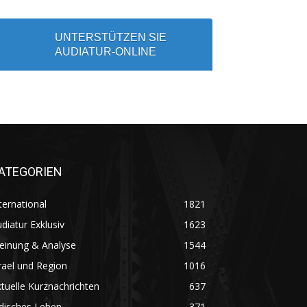
UNTERSTÜTZEN SIE
AUDIATUR-ONLINE
ATEGORIEN
ternational
1821
diatur Exklusiv
1623
einung & Analyse
1544
rael und Region
1016
tuelle Kurznachrichten
637
disches Leben
371