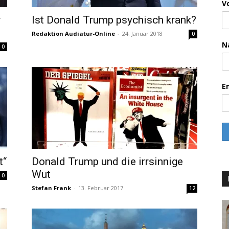
V
r
Ist Donald Trump psychisch krank?
Redaktion Audiatur-Online
-
24. Januar 2018
0
N
0
E
t“
Donald Trump und die irrsinnige
Wut
0
Stefan Frank
-
13. Februar 2017
12