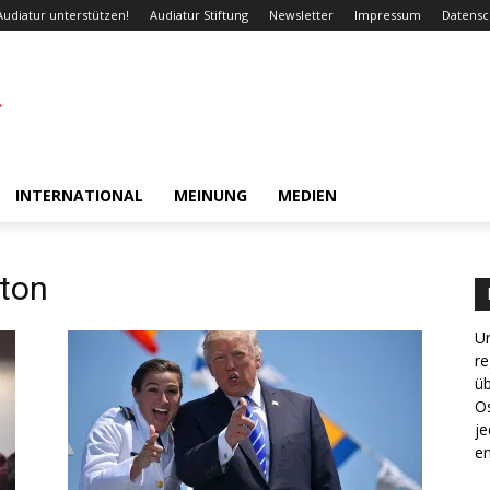
Audiatur unterstützen!
Audiatur Stiftung
Newsletter
Impressum
Datensc
INTERNATIONAL
MEINUNG
MEDIEN
nton
Un
re
ü
Os
je
en