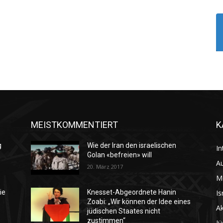
MEISTKOMMENTIERT
K
g
Wie der Iran den israelischen
In
Golan «befreien» will
Au
20. März 2017
M
Is
ie
Knesset-Abgeordnete Hanin
Zoabi: „Wir können der Idee eines
Ak
jüdischen Staates nicht
zustimmen“
Jü