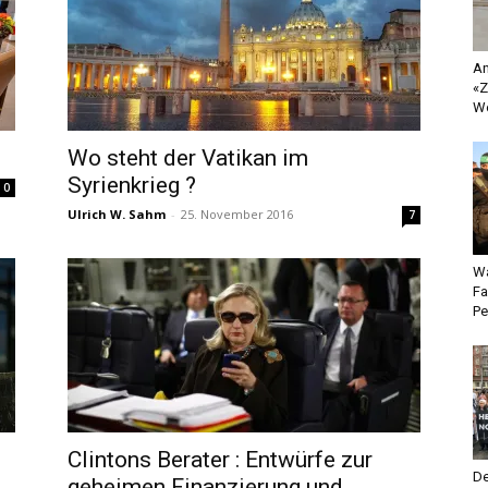
An
«Z
Wo
Wo steht der Vatikan im
Syrienkrieg ?
0
Ulrich W. Sahm
-
25. November 2016
7
Wa
Fa
Pe
Clintons Berater : Entwürfe zur
De
geheimen Finanzierung und