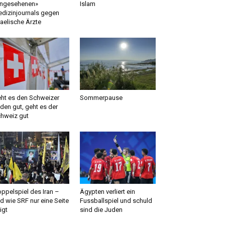
ngesehenen»
Islam
dizinjournals gegen
raelische Ärzte
ht es den Schweizer
Sommerpause
den gut, geht es der
hweiz gut
ppelspiel des Iran –
Ägypten verliert ein
d wie SRF nur eine Seite
Fussballspiel und schuld
igt
sind die Juden