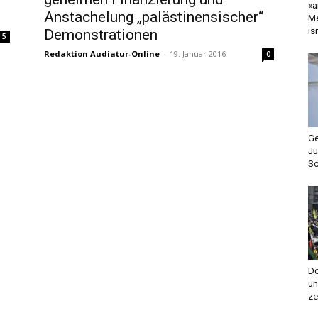
«a
Anstachelung „palästinensischer“
Me
is
Demonstrationen
5
Redaktion Audiatur-Online
-
19. Januar 2016
0
Ge
Ju
Sc
Do
un
ze