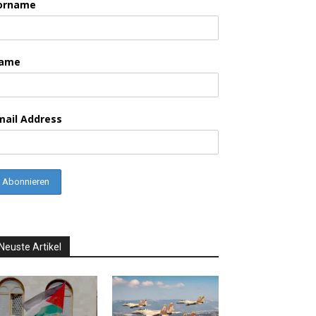
orname
ame
mail Address
Neuste Artikel