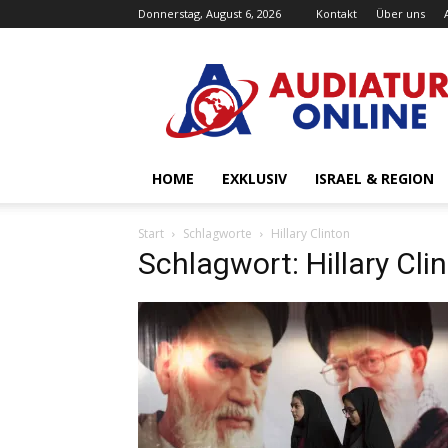
Donnerstag, August 6, 2026
Kontakt
Über uns
Audiatur-
Online
HOME
EXKLUSIV
ISRAEL & REGION
Start
Schlagworte
Hillary Clinton
Schlagwort: Hillary Cli