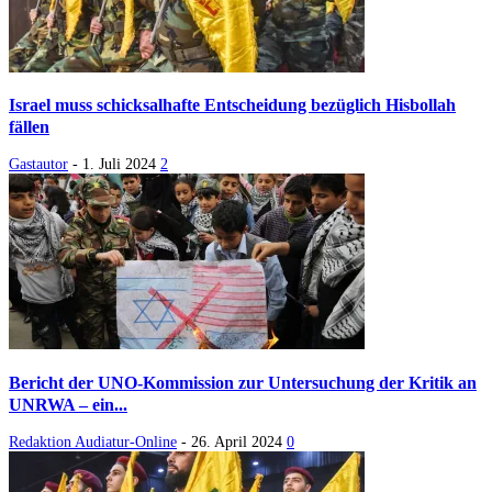
Israel muss schicksalhafte Entscheidung bezüglich Hisbollah
fällen
Gastautor
-
1. Juli 2024
2
Bericht der UNO-Kommission zur Untersuchung der Kritik an
UNRWA – ein...
Redaktion Audiatur-Online
-
26. April 2024
0