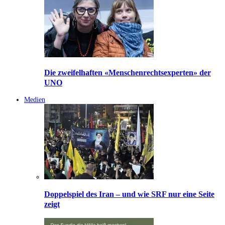
Die zweifelhaften «Menschenrechtsexperten» der
UNO
Medien
Doppelspiel des Iran – und wie SRF nur eine Seite
zeigt