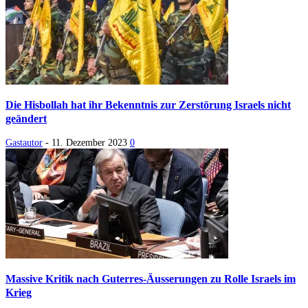
Die Hisbollah hat ihr Bekenntnis zur Zerstörung Israels nicht
geändert
Gastautor
-
11. Dezember 2023
0
Massive Kritik nach Guterres-Äusserungen zu Rolle Israels im
Krieg