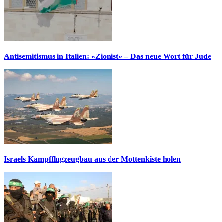
Antisemitismus in Italien: «Zionist» – Das neue Wort für Jude
Israels Kampfflugzeugbau aus der Mottenkiste holen