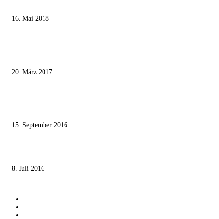
Ägypter stoppten die Gaza-Grenzunruhen
16. Mai 2018
MEISTKOMMENTIERT
Wie der Iran den israelischen Golan «befreien» will
20. März 2017
Knesset-Abgeordnete Hanin Zoabi: „Wir können der Idee eines jüdischen
Staates nicht zustimmen“
15. September 2016
Die unerwünschte Offenbarung eines deutschen Syrers
8. Juli 2016
KATEGORIEN
International
1822
Audiatur Exklusiv
1624
Meinung & Analyse
1545