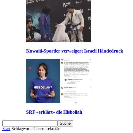
Kuwaiti-Sportler verweigert Israeli Händedruck
SRF «erklärt» die Hisbollah
Start
Schlagworte
Generalsekretär