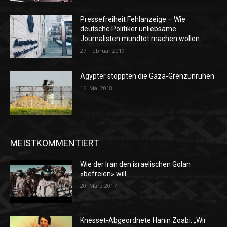
Pressefreiheit Fehlanzeige – Wie
deutsche Politiker unliebsame
Journalisten mundtot machen wollen
27. Februar 2019
Ägypter stoppten die Gaza-Grenzunruhen
16. Mai 2018
MEISTKOMMENTIERT
Wie der Iran den israelischen Golan
«befreien» will
20. März 2017
Knesset-Abgeordnete Hanin Zoabi: „Wir