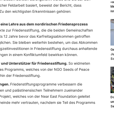
«a
er Feldarbeit basiert, beweist der Bericht, dass
Me
is
 Zu den wichtigsten Erkenntnissen gehören:
n eine Lehre aus dem nordirischen Friedensprozess
ekte zur Friedensstiftung, die die beiden Gemeinschaften
s 12 Jahre bevor das Karfreitagsabkommen getroffen
glichen. Sie bleiben weiterhin bestehen, um das Abkommen
zeitinvestitionen in Friedensstiftung durchaus anhaltende
Ge
Ju
gen in einem Konfliktumfeld bewirken können.
Sc
r und Unterstützer für Friedensstiftung.
So widmeten
eines Programms, welches von der NGO Seeds of Peace
rhin der Friedensstiftung.
ungen.
Friedenstiftungsprogramme verbessern die
hen und palästinensischen Teilnehmern zueinander
Projekt, welches von der Near East Foundation geleitet
Do
un
meinde mehr vertrauten, nachdem sie Teil des Programms
Se