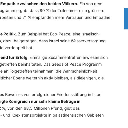
d Empathie zwischen den beiden Völkern.
Ein von dem
Programm ergab, dass 80 % der Teilnehmer eine grössere
u arbeiten und 71 % empfanden mehr Vertrauen und Empathie
 Politik.
Zum Beispiel hat Eco-Peace, eine israelisch-
, dazu beigetragen, dass Israel seine Wasserversorgung
de verdoppelt hat.
end für Erfolg.
Einmalige Zusammentreffen erwiesen sich
Folgetreffen beinhalteten. Das Seeds of Peace Programm
e an Folgetreffen teilnahmen, die Wahrscheinlichkeit
licher Ebene weiterhin aktiv bleiben, als diejenigen, die
s Beweises von erfolgreicher Friedensstiftung in Israel
nigte Königreich nur sehr kleine Beträge in
,2 %, von den 68,5 Millionen Pfund, gibt das
s- und Koexistenzprojekte in palästinensischen Gebieten