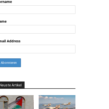
orname
ame
mail Address
Neuste Artikel