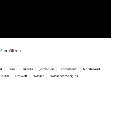
DF
erhältlich.
nd
Israel
Israelis
Jordanien
Koexistenz
Nordirland
Politik
Umwelt
Wasser
Wasserversorgung
WhatsApp
Email
Drucken
Li