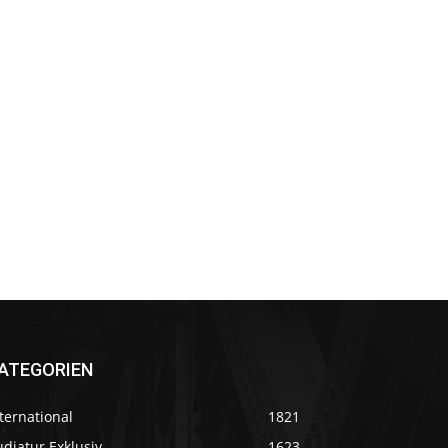
ATEGORIEN
ternational
1821
diatur Exklusiv
1623