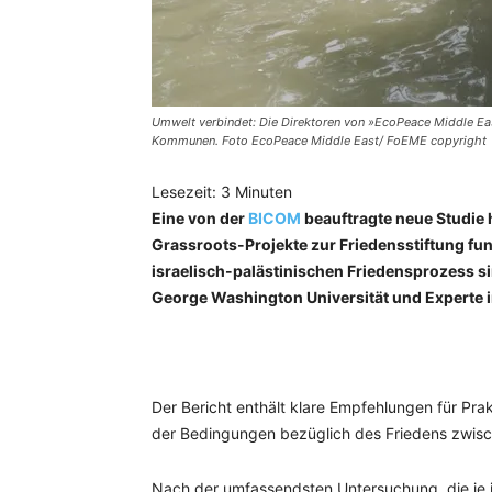
Umwelt verbindet: Die Direktoren von »EcoPeace Middle East
Kommunen. Foto EcoPeace Middle East/ FoEME copyright
Lesezeit:
3
Minuten
Eine von der
BICOM
beauftragte neue Studie 
Grassroots-Projekte zur Friedensstiftung fun
israelisch-palästinischen Friedensprozess sin
George Washington Universität und Experte in
Der Bericht enthält klare Empfehlungen für Prak
der Bedingungen bezüglich des Friedens zwisch
Nach der umfassendsten Untersuchung, die je 