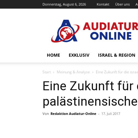
Donnerstag, August 6, 2026
Kontakt
Über uns
A
Audiatur-
Online
HOME
EXKLUSIV
ISRAEL & REGION
Start
Meinung & Analyse
Eine Zukunft für die isr
Eine Zukunft für 
palästinensische
Von
Redaktion Audiatur-Online
-
17. Juli 2017
Facebook
X
Telegram