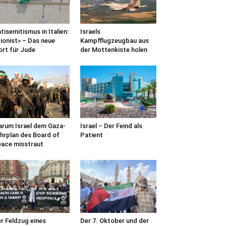
tisemitismus in Italien:
Israels
ionist» – Das neue
Kampfflugzeugbau aus
rt für Jude
der Mottenkiste holen
rum Israel dem Gaza-
Israel – Der Feind als
hrplan des Board of
Patient
ace misstraut
r Feldzug eines
Der 7. Oktober und der