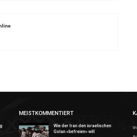
nline
MEISTKOMMENTIERT
K
g
Wie der Iran den israelischen
In
Golan «befreien» will
Au