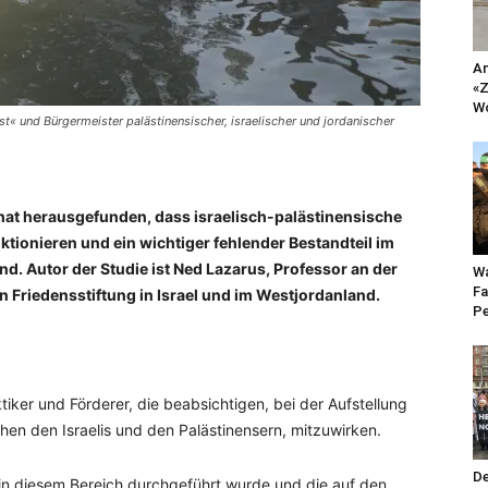
An
«Z
Wo
« und Bürgermeister palästinensischer, israelischer und jordanischer
hat herausgefunden, dass israelisch-palästinensische
ktionieren und ein wichtiger fehlender Bestandteil im
d. Autor der Studie ist Ned Lazarus, Professor an der
Wa
Fa
 Friedensstiftung in Israel und im Westjordanland.
Pe
tiker und Förderer, die beabsichtigen, bei der Aufstellung
en den Israelis und den Palästinensern, mitzuwirken.
De
in diesem Bereich durchgeführt wurde und die auf den