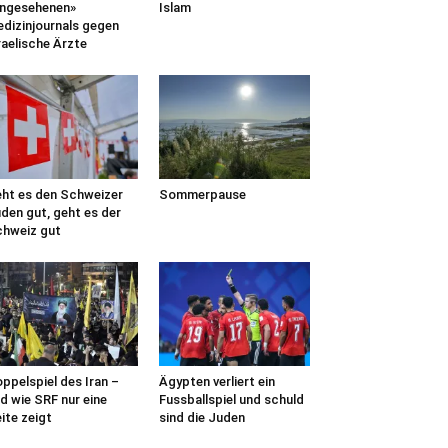
ngesehenen»
Islam
dizinjournals gegen
raelische Ärzte
ht es den Schweizer
Sommerpause
den gut, geht es der
hweiz gut
ppelspiel des Iran –
Ägypten verliert ein
d wie SRF nur eine
Fussballspiel und schuld
ite zeigt
sind die Juden