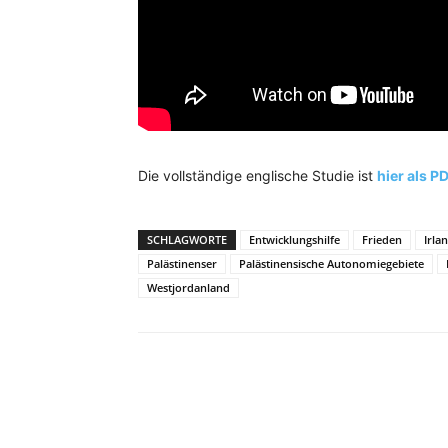
Die vollständige englische Studie ist
hier als P
SCHLAGWORTE
Entwicklungshilfe
Frieden
Irla
Palästinenser
Palästinensische Autonomiegebiete
Westjordanland
Facebook
X
Telegram