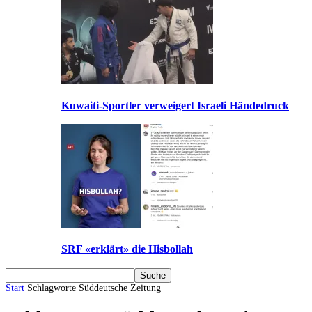
Kuwaiti-Sportler verweigert Israeli Händedruck
SRF «erklärt» die Hisbollah
Start
Schlagworte
Süddeutsche Zeitung