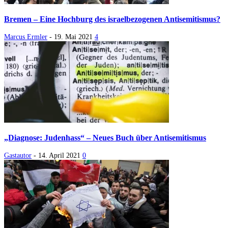
Bremen – Eine Hochburg des israelbezogenen Antisemitismus?
Marcus Ermler
-
19. Mai 2021
4
„Diagnose: Judenhass“ – Neues Buch über Antisemitismus
Gastautor
-
14. April 2021
0