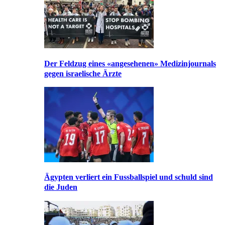
Der Feldzug eines «angesehenen» Medizinjournals
gegen israelische Ärzte
Ägypten verliert ein Fussballspiel und schuld sind
die Juden