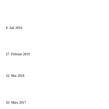
MEISTGELESEN
Die unerwünschte Offenbarung eines deutschen Syrers
8. Juli 2016
Pressefreiheit Fehlanzeige – Wie deutsche Politiker unliebsame Journaliste
mundtot machen wollen
27. Februar 2019
Ägypter stoppten die Gaza-Grenzunruhen
16. Mai 2018
MEISTKOMMENTIERT
Wie der Iran den israelischen Golan «befreien» will
20. März 2017