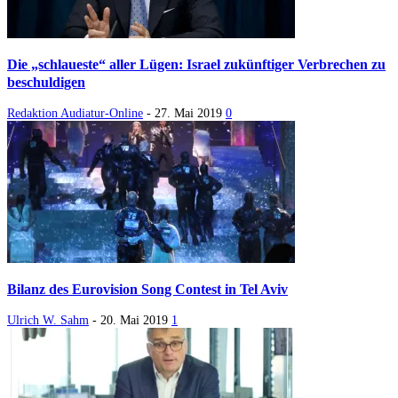
Die „schlaueste“ aller Lügen: Israel zukünftiger Verbrechen zu
beschuldigen
Redaktion Audiatur-Online
-
27. Mai 2019
0
Bilanz des Eurovision Song Contest in Tel Aviv
Ulrich W. Sahm
-
20. Mai 2019
1