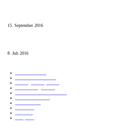
Knesset-Abgeordnete Hanin Zoabi: „Wir können der Idee eines jüdischen
Staates nicht zustimmen“
15. September 2016
Die unerwünschte Offenbarung eines deutschen Syrers
8. Juli 2016
KATEGORIEN
International
1821
Audiatur Exklusiv
1623
Meinung & Analyse
1544
Israel und Region
1017
Aktuelle Kurznachrichten
637
Jüdisches Leben
371
Innovation
225
Medien
112
Italiano
96
Français
91