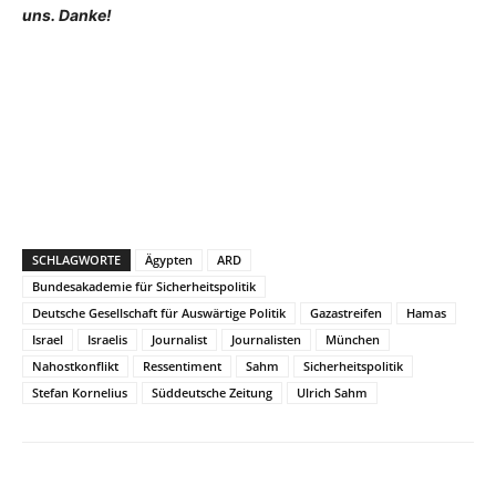
uns. Danke!
SCHLAGWORTE
Ägypten
ARD
Bundesakademie für Sicherheitspolitik
Deutsche Gesellschaft für Auswärtige Politik
Gazastreifen
Hamas
Israel
Israelis
Journalist
Journalisten
München
Nahostkonflikt
Ressentiment
Sahm
Sicherheitspolitik
Stefan Kornelius
Süddeutsche Zeitung
Ulrich Sahm