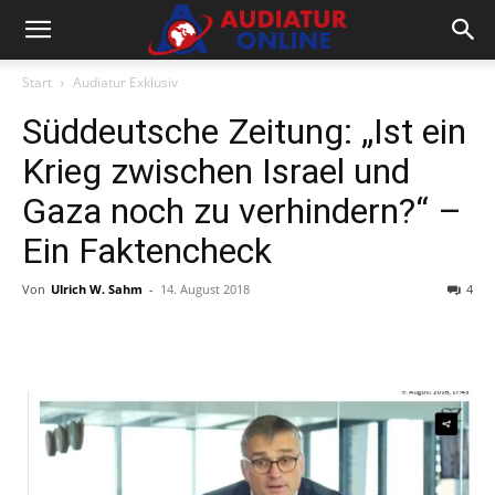
Start
Audiatur Exklusiv
Süddeutsche Zeitung: „Ist ein
Krieg zwischen Israel und
Gaza noch zu verhindern?“ –
Ein Faktencheck
Von
Ulrich W. Sahm
-
14. August 2018
4
Facebook
X
Telegram
WhatsA