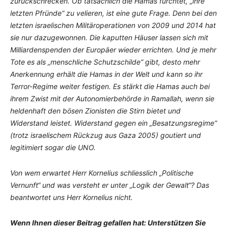
zurückschrecken. Ob tatsächlich die Hamas fürchtet, „ihre
letzten Pfründe“ zu velieren, ist eine gute Frage. Denn bei den
letzten israelischen Militäroperationen von 2009 und 2014 hat
sie nur dazugewonnen. Die kaputten Häuser lassen sich mit
Milliardenspenden der Europäer wieder errichten. Und je mehr
Tote es als „menschliche Schutzschilde“ gibt, desto mehr
Anerkennung erhält die Hamas in der Welt und kann so ihr
Terror-Regime weiter festigen. Es stärkt die Hamas auch bei
ihrem Zwist mit der Autonomierbehörde in Ramallah, wenn sie
heldenhaft den bösen Zionisten die Stirn bietet und
Widerstand leistet. Widerstand gegen ein „Besatzungsregime“
(trotz israelischem Rückzug aus Gaza 2005) goutiert und
legitimiert sogar die UNO.
Von wem erwartet Herr Kornelius schliesslich „Politische
Vernunft“ und was versteht er unter „Logik der Gewalt“? Das
beantwortet uns Herr Kornelius nicht.
Wenn Ihnen dieser Beitrag gefallen hat: Unterstützen Sie