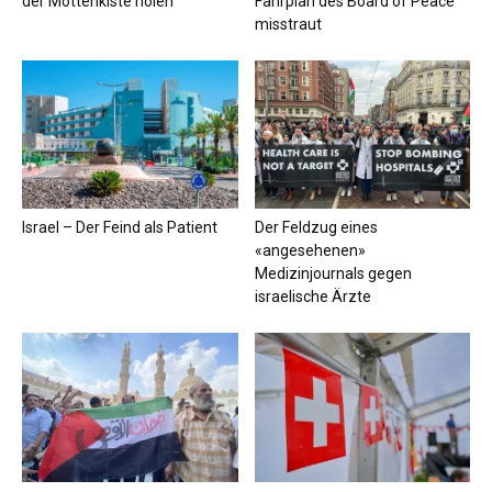
der Mottenkiste holen
Fahrplan des Board of Peace
misstraut
Israel – Der Feind als Patient
Der Feldzug eines
«angesehenen»
Medizinjournals gegen
israelische Ärzte