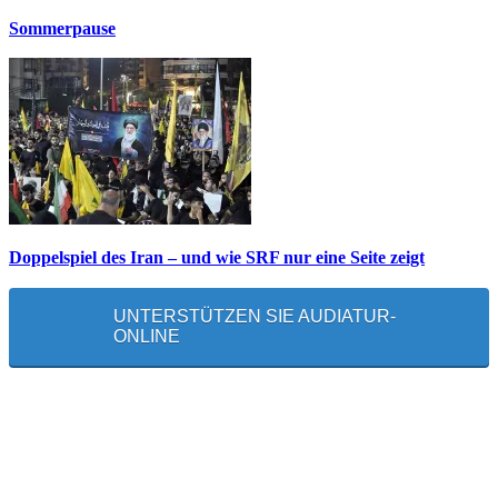
Sommerpause
Doppelspiel des Iran – und wie SRF nur eine Seite zeigt
UNTERSTÜTZEN SIE AUDIATUR-
ONLINE
MEISTGELESEN
Die unerwünschte Offenbarung eines deutschen Syrers