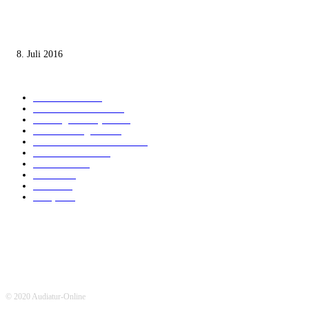
Die unerwünschte Offenbarung eines deutschen Syrers
8. Juli 2016
KATEGORIEN
International
1821
Audiatur Exklusiv
1623
Meinung & Analyse
1544
Israel und Region
1017
Aktuelle Kurznachrichten
637
Jüdisches Leben
371
Innovation
225
Medien
112
Italiano
96
Français
91
© 2020 Audiatur-Online