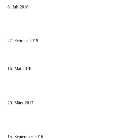
8. Juli 2016
Pressefreiheit Fehlanzeige – Wie deutsche Politiker unliebsame Journaliste
mundtot machen wollen
27. Februar 2019
Ägypter stoppten die Gaza-Grenzunruhen
16. Mai 2018
MEISTKOMMENTIERT
Wie der Iran den israelischen Golan «befreien» will
20. März 2017
Knesset-Abgeordnete Hanin Zoabi: „Wir können der Idee eines jüdischen
Staates nicht zustimmen“
15. September 2016