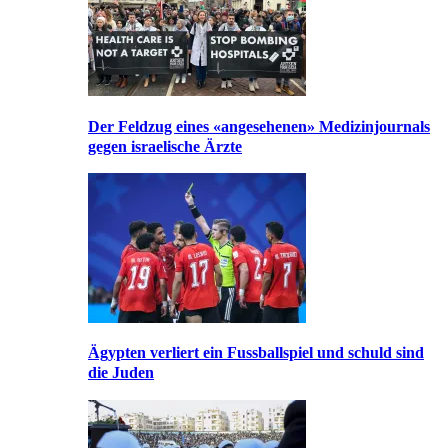
Der Feldzug eines «angesehenen» Medizinjournals
gegen israelische Ärzte
Ägypten verliert ein Fussballspiel und schuld sind
die Juden