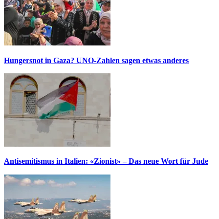
Hungersnot in Gaza? UNO-Zahlen sagen etwas anderes
Antisemitismus in Italien: «Zionist» – Das neue Wort für Jude