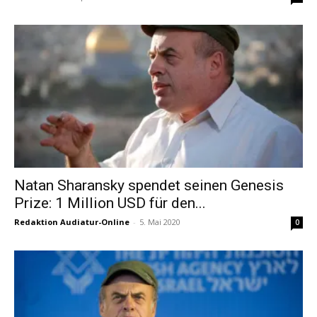
Natan Sharansky spendet seinen Genesis
Prize: 1 Million USD für den...
Redaktion Audiatur-Online
-
5. Mai 2020
0