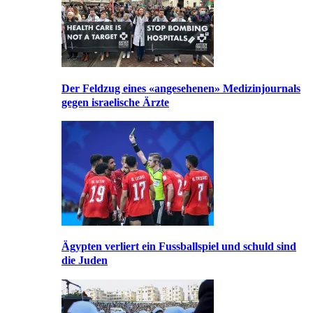
Der Feldzug eines «angesehenen» Medizinjournals
gegen israelische Ärzte
Ägypten verliert ein Fussballspiel und schuld sind
die Juden