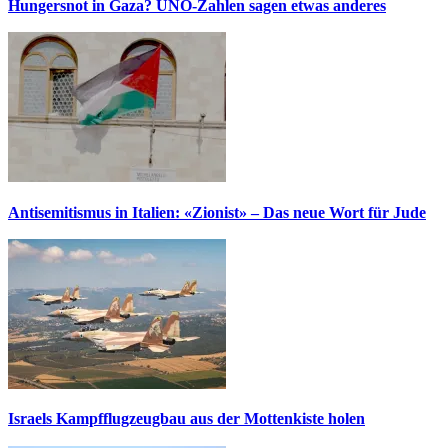
Hungersnot in Gaza? UNO-Zahlen sagen etwas anderes
Antisemitismus in Italien: «Zionist» – Das neue Wort für Jude
Israels Kampfflugzeugbau aus der Mottenkiste holen