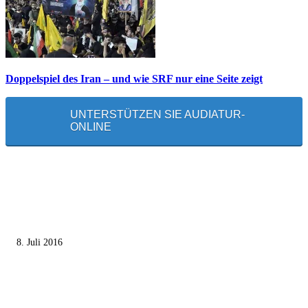
Doppelspiel des Iran – und wie SRF nur eine Seite zeigt
UNTERSTÜTZEN SIE AUDIATUR-
ONLINE
MEISTGELESEN
Die unerwünschte Offenbarung eines deutschen Syrers
8. Juli 2016
Pressefreiheit Fehlanzeige – Wie deutsche Politiker unliebsame Journaliste
mundtot machen wollen