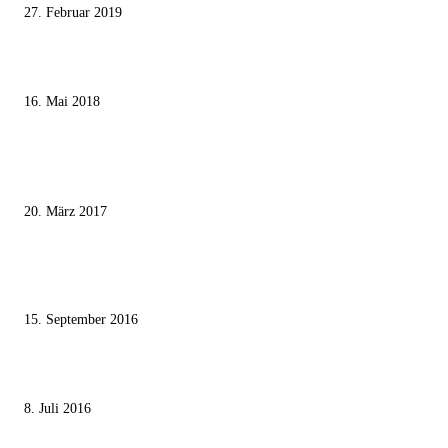
27. Februar 2019
Ägypter stoppten die Gaza-Grenzunruhen
16. Mai 2018
MEISTKOMMENTIERT
Wie der Iran den israelischen Golan «befreien» will
20. März 2017
Knesset-Abgeordnete Hanin Zoabi: „Wir können der Idee eines jüdischen
Staates nicht zustimmen“
15. September 2016
Die unerwünschte Offenbarung eines deutschen Syrers
8. Juli 2016
KATEGORIEN