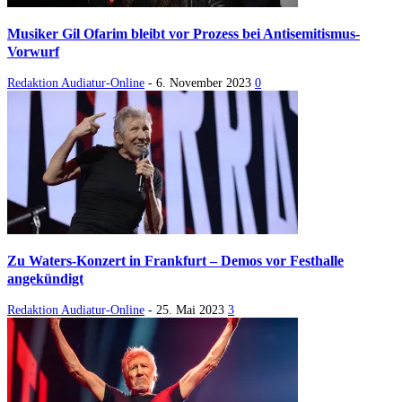
Musiker Gil Ofarim bleibt vor Prozess bei Antisemitismus-
Vorwurf
Redaktion Audiatur-Online
-
6. November 2023
0
Zu Waters-Konzert in Frankfurt – Demos vor Festhalle
angekündigt
Redaktion Audiatur-Online
-
25. Mai 2023
3