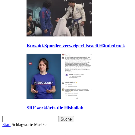
Kuwaiti-Sportler verweigert Israeli Händedruck
SRF «erklärt» die Hisbollah
Start
Schlagworte
Musiker