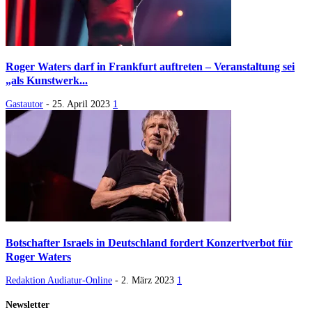
Roger Waters darf in Frankfurt auftreten – Veranstaltung sei
„als Kunstwerk...
Gastautor
-
25. April 2023
1
Botschafter Israels in Deutschland fordert Konzertverbot für
Roger Waters
Redaktion Audiatur-Online
-
2. März 2023
1
Newsletter