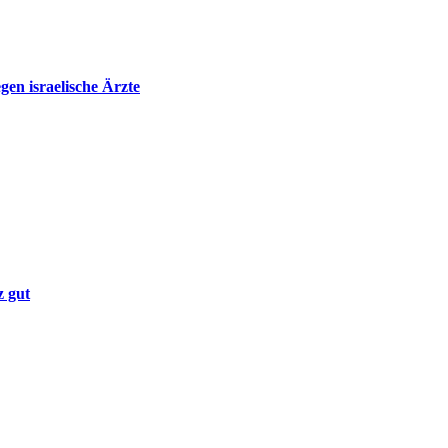
en israelische Ärzte
z gut