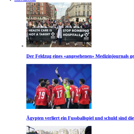
Der Feldzug eines «angesehenen» Medizinjournals geg
Ägypten verliert ein Fussballspiel und schuld sind di