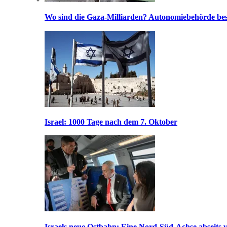
Wo sind die Gaza-Milliarden? Autonomiebehörde bes
Israel: 1000 Tage nach dem 7. Oktober
Israels neue Ostbahn: Eine Nord-Süd-Achse abseits v