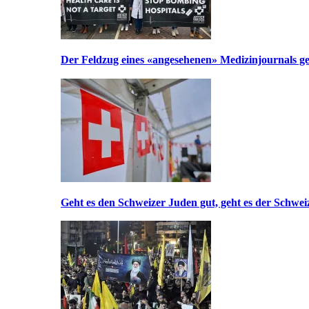
Der Feldzug eines «angesehenen» Medizinjournals geg
Geht es den Schweizer Juden gut, geht es der Schwei