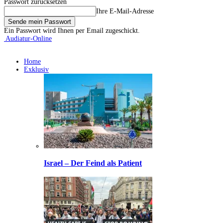
Passwort zurücksetzen
Ihre E-Mail-Adresse
Ein Passwort wird Ihnen per Email zugeschickt.
Audiatur-Online
Home
Exklusiv
Israel – Der Feind als Patient