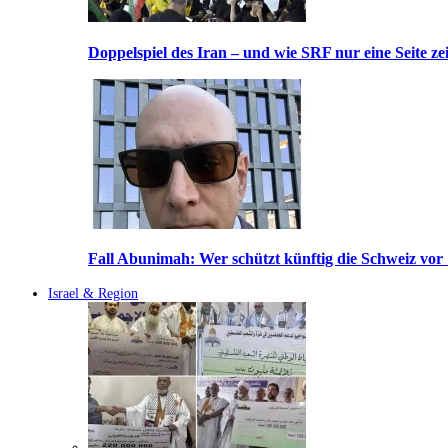
Doppelspiel des Iran – und wie SRF nur eine Seite ze
Fall Abunimah: Wer schützt künftig die Schweiz vor
Israel & Region