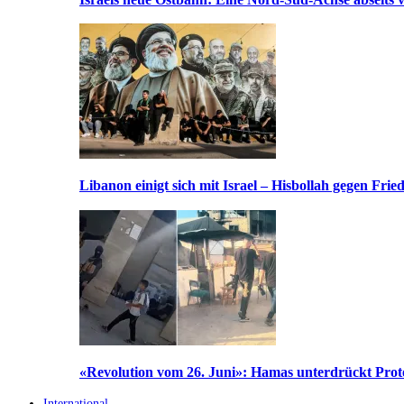
Libanon einigt sich mit Israel – Hisbollah gegen Frie
«Revolution vom 26. Juni»: Hamas unterdrückt Prote
International