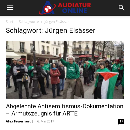
Start
Schlagworte
Jürgen Elsässer
Schlagwort: Jürgen Elsässer
Abgelehnte Antisemitismus-Dokumentation
– Armutszeugnis für ARTE
Alex Feuerherdt
-
6. Mai 2017
17