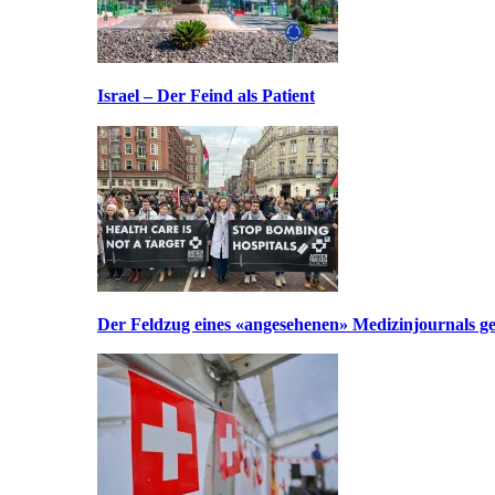
Israel – Der Feind als Patient
Der Feldzug eines «angesehenen» Medizinjournals geg