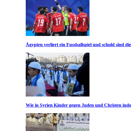
Ägypten verliert ein Fussballspiel und schuld sind di
Wie in Syrien Kinder gegen Juden und Christen indo