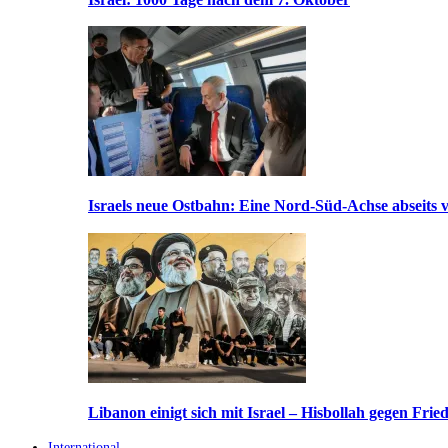
Israels neue Ostbahn: Eine Nord-Süd-Achse abseits v
Libanon einigt sich mit Israel – Hisbollah gegen Frie
International