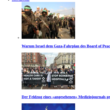
Warum Israel dem Gaza-Fahrplan des Board of Peac
Der Feldzug eines «angesehenen» Medizinjournals geg