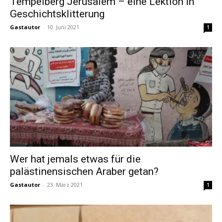
Tempelberg Jerusalem – eine Lektion in
Geschichtsklitterung
Gastautor
-
10. Juni 2021
1
Wer hat jemals etwas für die
palästinensischen Araber getan?
Gastautor
-
23. März 2021
1