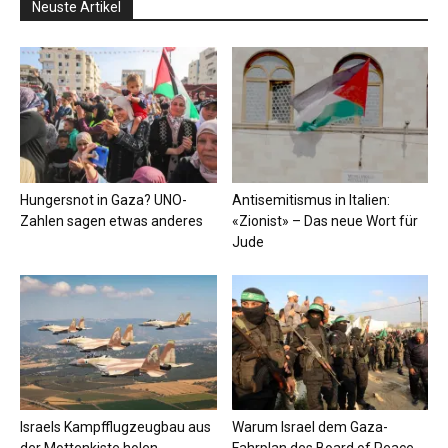
Neuste Artikel
Hungersnot in Gaza? UNO-
Antisemitismus in Italien:
Zahlen sagen etwas anderes
«Zionist» – Das neue Wort für
Jude
Israels Kampfflugzeugbau aus
Warum Israel dem Gaza-
der Mottenkiste holen
Fahrplan des Board of Peace