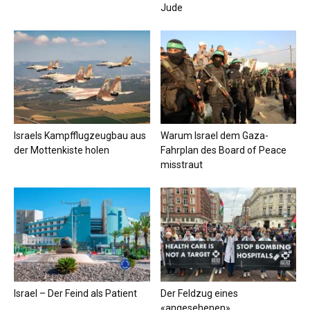
Jude
Israels Kampfflugzeugbau aus
Warum Israel dem Gaza-
der Mottenkiste holen
Fahrplan des Board of Peace
misstraut
Israel – Der Feind als Patient
Der Feldzug eines
«angesehenen»