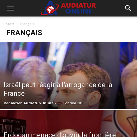
Start
Français
FRANÇAIS
Israël peut réagir à l’arrogance de la
France
Redaktion Audiatur-Online
-
13. Februar 2019
Erdogan menace d’ouvrir la frontière