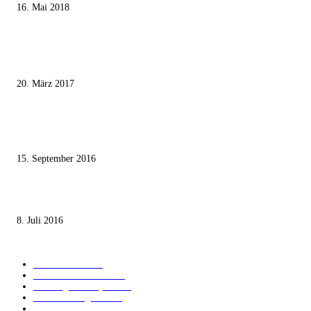
16. Mai 2018
MEISTKOMMENTIERT
Wie der Iran den israelischen Golan «befreien» will
20. März 2017
Knesset-Abgeordnete Hanin Zoabi: „Wir können der Idee eines jüdischen
Staates nicht zustimmen“
15. September 2016
Die unerwünschte Offenbarung eines deutschen Syrers
8. Juli 2016
KATEGORIEN
International
1821
Audiatur Exklusiv
1623
Meinung & Analyse
1544
Israel und Region
1016
Aktuelle Kurznachrichten
637