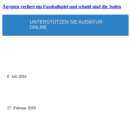
Ägypten verliert ein Fussballspiel und schuld sind die Juden
UNTERSTÜTZEN SIE AUDIATUR-
ONLINE
MEISTGELESEN
Die unerwünschte Offenbarung eines deutschen Syrers
8. Juli 2016
Pressefreiheit Fehlanzeige – Wie deutsche Politiker unliebsame Journaliste
mundtot machen wollen
27. Februar 2019
Ägypter stoppten die Gaza-Grenzunruhen