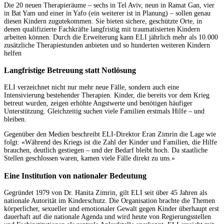
Die 20 neuen Therapieräume – sechs in Tel Aviv, neun in Ramat Gan, vier
in Bat Yam und einer in Yafo (ein weiterer ist in Planung) – sollen genau
diesen Kindern zugutekommen. Sie bieten sichere, geschützte Orte, in
denen qualifizierte Fachkräfte langfristig mit traumatisierten Kindern
arbeiten können. Durch die Erweiterung kann ELI jährlich mehr als 10.000
zusätzliche Therapiestunden anbieten und so hunderten weiteren Kindern
helfen
Langfristige Betreuung statt Notlösung
ELI verzeichnet nicht nur mehr neue Fälle, sondern auch eine
Intensivierung bestehender Therapien. Kinder, die bereits vor dem Krieg
betreut wurden, zeigen erhöhte Angstwerte und benötigen häufiger
Unterstützung. Gleichzeitig suchen viele Familien erstmals Hilfe – und
bleiben.
Gegenüber den Medien beschreibt ELI-Direktor Eran Zimrin die Lage wie
folgt: «Während des Kriegs ist die Zahl der Kinder und Familien, die Hilfe
brauchen, deutlich gestiegen – und der Bedarf bleibt hoch. Da staatliche
Stellen geschlossen waren, kamen viele Fälle direkt zu uns.»
Eine Institution von nationaler Bedeutung
Gegründet 1979 von Dr. Hanita Zimrin, gilt ELI seit über 45 Jahren als
nationale Autorität im Kinderschutz. Die Organisation brachte die Themen
körperlicher, sexueller und emotionaler Gewalt gegen Kinder überhaupt erst
dauerhaft auf die nationale Agenda und wird heute von Regierungsstellen