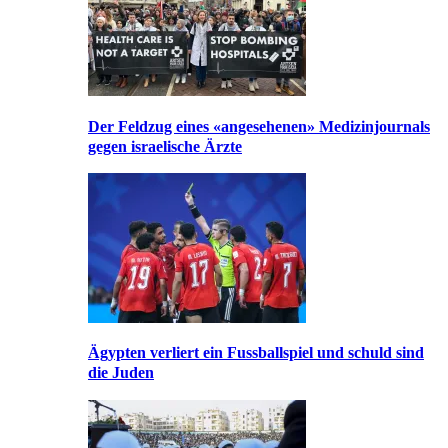
Der Feldzug eines «angesehenen» Medizinjournals
gegen israelische Ärzte
Ägypten verliert ein Fussballspiel und schuld sind
die Juden