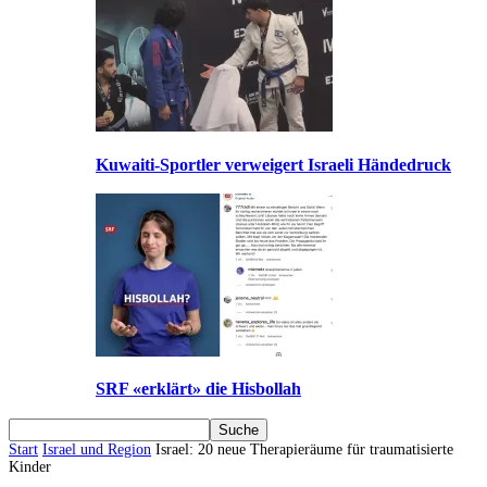
Kuwaiti-Sportler verweigert Israeli Händedruck
SRF «erklärt» die Hisbollah
Start
Israel und Region
Israel: 20 neue Therapieräume für traumatisierte
Kinder