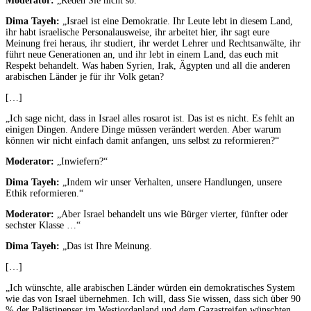
Moderator:
„Reden Sie nicht so.“
Dima Tayeh:
„Israel ist eine Demokratie. Ihr Leute lebt in diesem Land,
ihr habt israelische Personalausweise, ihr arbeitet hier, ihr sagt eure
Meinung frei heraus, ihr studiert, ihr werdet Lehrer und Rechtsanwälte, ihr
führt neue Generationen an, und ihr lebt in einem Land, das euch mit
Respekt behandelt. Was haben Syrien, Irak, Ägypten und all die anderen
arabischen Länder je für ihr Volk getan?
[…]
„Ich sage nicht, dass in Israel alles rosarot ist. Das ist es nicht. Es fehlt an
einigen Dingen. Andere Dinge müssen verändert werden. Aber warum
können wir nicht einfach damit anfangen, uns selbst zu reformieren?“
Moderator:
„Inwiefern?“
Dima Tayeh:
„Indem wir unser Verhalten, unsere Handlungen, unsere
Ethik reformieren.“
Moderator:
„Aber Israel behandelt uns wie Bürger vierter, fünfter oder
sechster Klasse …“
Dima Tayeh:
„Das ist Ihre Meinung.
[…]
„Ich wünschte, alle arabischen Länder würden ein demokratisches System
wie das von Israel übernehmen. Ich will, dass Sie wissen, dass sich über 90
% der Palästinenser im Westjordanland und dem Gazastreifen wünschten,