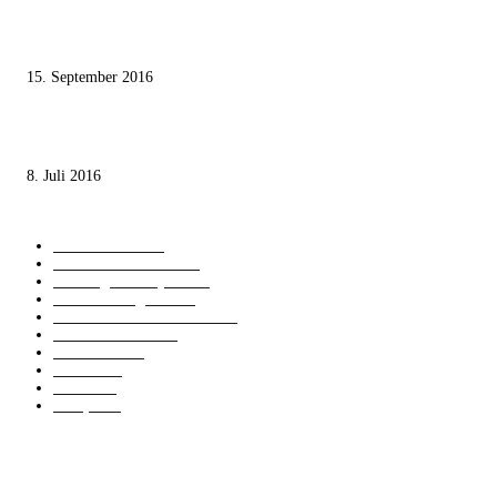
Knesset-Abgeordnete Hanin Zoabi: „Wir können der Idee eines jüdischen
Staates nicht zustimmen“
15. September 2016
Die unerwünschte Offenbarung eines deutschen Syrers
8. Juli 2016
KATEGORIEN
International
1821
Audiatur Exklusiv
1623
Meinung & Analyse
1544
Israel und Region
1017
Aktuelle Kurznachrichten
637
Jüdisches Leben
371
Innovation
225
Medien
112
Italiano
96
Français
91