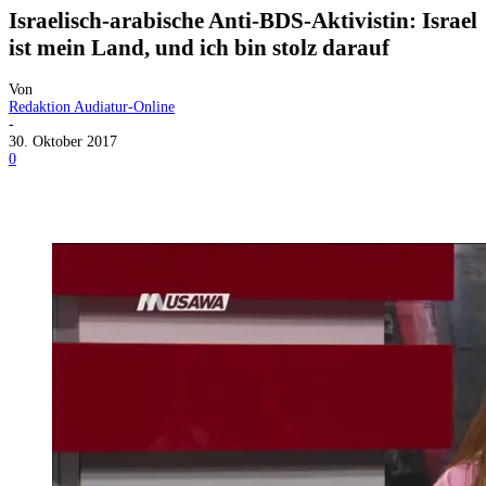
Israelisch-arabische Anti-BDS-Aktivistin: Israel
ist mein Land, und ich bin stolz darauf
Von
Redaktion Audiatur-Online
-
30. Oktober 2017
0
Facebook
X
Telegram
WhatsApp