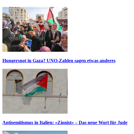
Hungersnot in Gaza? UNO-Zahlen sagen etwas anderes
Antisemitismus in Italien: «Zionist» – Das neue Wort für Jude