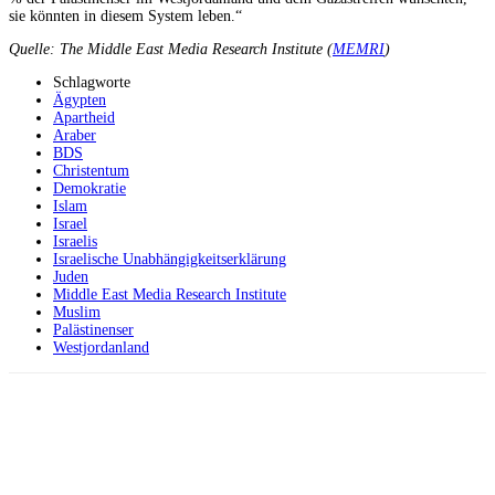
sie könnten in diesem System leben.“
Quelle: The Middle East Media Research Institute (
MEMRI
)
Schlagworte
Ägypten
Apartheid
Araber
BDS
Christentum
Demokratie
Islam
Israel
Israelis
Israelische Unabhängigkeitserklärung
Juden
Middle East Media Research Institute
Muslim
Palästinenser
Westjordanland
Facebook
X
Telegram
WhatsApp