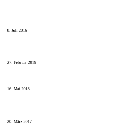
MEISTGELESEN
Die unerwünschte Offenbarung eines deutschen Syrers
8. Juli 2016
Pressefreiheit Fehlanzeige – Wie deutsche Politiker unliebsame Journaliste
mundtot machen wollen
27. Februar 2019
Ägypter stoppten die Gaza-Grenzunruhen
16. Mai 2018
MEISTKOMMENTIERT
Wie der Iran den israelischen Golan «befreien» will
20. März 2017