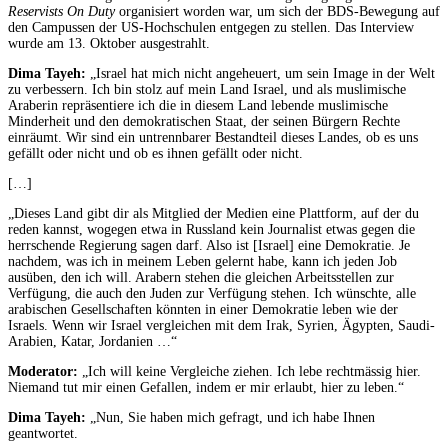
Reservists On Duty
organisiert worden war, um sich der BDS-Bewegung auf
den Campussen der US-Hochschulen entgegen zu stellen. Das Interview
wurde am 13. Oktober ausgestrahlt.
Dima Tayeh:
„Israel hat mich nicht angeheuert, um sein Image in der Welt
zu verbessern. Ich bin stolz auf mein Land Israel, und als muslimische
Araberin repräsentiere ich die in diesem Land lebende muslimische
Minderheit und den demokratischen Staat, der seinen Bürgern Rechte
einräumt. Wir sind ein untrennbarer Bestandteil dieses Landes, ob es uns
gefällt oder nicht und ob es ihnen gefällt oder nicht.
[…]
„Dieses Land gibt dir als Mitglied der Medien eine Plattform, auf der du
reden kannst, wogegen etwa in Russland kein Journalist etwas gegen die
herrschende Regierung sagen darf. Also ist [Israel] eine Demokratie. Je
nachdem, was ich in meinem Leben gelernt habe, kann ich jeden Job
ausüben, den ich will. Arabern stehen die gleichen Arbeitsstellen zur
Verfügung, die auch den Juden zur Verfügung stehen. Ich wünschte, alle
arabischen Gesellschaften könnten in einer Demokratie leben wie der
Israels. Wenn wir Israel vergleichen mit dem Irak, Syrien, Ägypten, Saudi-
Arabien, Katar, Jordanien …“
Moderator:
„Ich will keine Vergleiche ziehen. Ich lebe rechtmässig hier.
Niemand tut mir einen Gefallen, indem er mir erlaubt, hier zu leben.“
Dima Tayeh:
„Nun, Sie haben mich gefragt, und ich habe Ihnen
geantwortet.