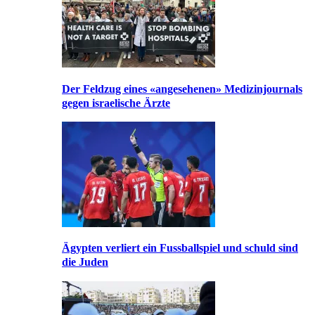
Der Feldzug eines «angesehenen» Medizinjournals
gegen israelische Ärzte
Ägypten verliert ein Fussballspiel und schuld sind
die Juden