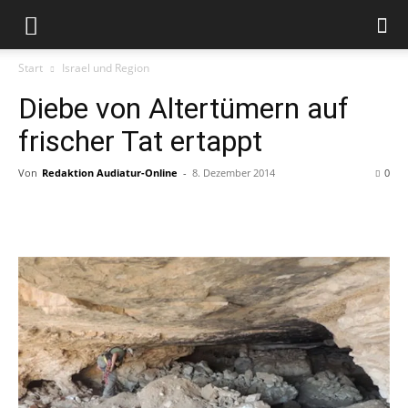
Start
Israel und Region
Diebe von Altertümern auf
frischer Tat ertappt
Von
Redaktion Audiatur-Online
-
8. Dezember 2014
0
Facebook
X
Telegram
WhatsApp