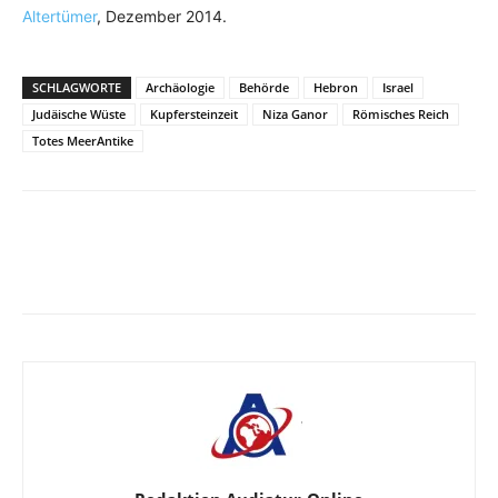
Altertümer
, Dezember 2014.
SCHLAGWORTE
Archäologie
Behörde
Hebron
Israel
Judäische Wüste
Kupfersteinzeit
Niza Ganor
Römisches Reich
Totes MeerAntike
Facebook
X
Telegram
WhatsApp