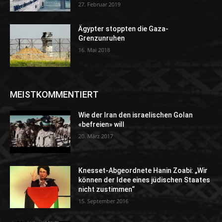
27. Februar 2019
Ägypter stoppten die Gaza-
Grenzunruhen
16. Mai 2018
MEISTKOMMENTIERT
Wie der Iran den israelischen Golan
«befreien» will
20. März 2017
Knesset-Abgeordnete Hanin Zoabi: „Wir
können der Idee eines jüdischen Staates
nicht zustimmen“
15. September 2016