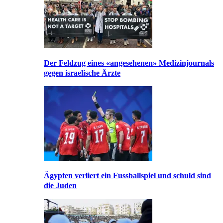
Der Feldzug eines «angesehenen» Medizinjournals
gegen israelische Ärzte
Ägypten verliert ein Fussballspiel und schuld sind
die Juden