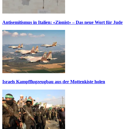
Antisemitismus in Italien: «Zionist» – Das neue Wort für Jude
Israels Kampfflugzeugbau aus der Mottenkiste holen