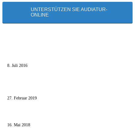
UNTERSTÜTZEN SIE AUDIATUR-
ONLINE
MEISTGELESEN
Die unerwünschte Offenbarung eines deutschen Syrers
8. Juli 2016
Pressefreiheit Fehlanzeige – Wie deutsche Politiker unliebsame Journaliste
mundtot machen wollen
27. Februar 2019
Ägypter stoppten die Gaza-Grenzunruhen
16. Mai 2018
MEISTKOMMENTIERT