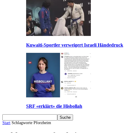
Kuwaiti-Sportler verweigert Israeli Händedruck
SRF «erklärt» die Hisbollah
Start
Schlagworte
Pforzheim