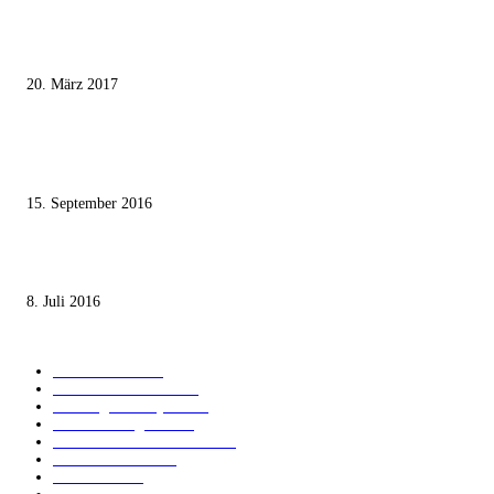
Wie der Iran den israelischen Golan «befreien» will
20. März 2017
Knesset-Abgeordnete Hanin Zoabi: „Wir können der Idee eines jüdischen
Staates nicht zustimmen“
15. September 2016
Die unerwünschte Offenbarung eines deutschen Syrers
8. Juli 2016
KATEGORIEN
International
1821
Audiatur Exklusiv
1623
Meinung & Analyse
1544
Israel und Region
1017
Aktuelle Kurznachrichten
637
Jüdisches Leben
371
Innovation
225