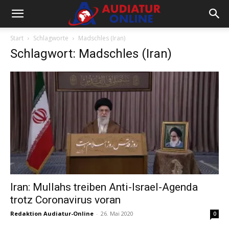
Start
Schlagworte
Madschles (Iran)
Schlagwort: Madschles (Iran)
Iran: Mullahs treiben Anti-Israel-Agenda
trotz Coronavirus voran
Redaktion Audiatur-Online
-
26. Mai 2020
0