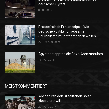
deutschen Syrers
8. Juli 2016
Pressefreiheit Fehlanzeige – Wie
deutsche Politiker unliebsame
Journalisten mundtot machen wollen
27. Februar 2019
Ägypter stoppten die Gaza-Grenzunruhen
16. Mai 2018
MEISTKOMMENTIERT
Wie der Iran den israelischen Golan
«befreien» will
20. März 2017