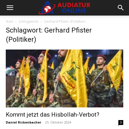
Start
Schlagworte
Gerhard Pfister (Politiker)
Schlagwort: Gerhard Pfister
(Politiker)
Kommt jetzt das Hisbollah-Verbot?
Daniel Rickenbacher
-
25. Oktober 2024
3