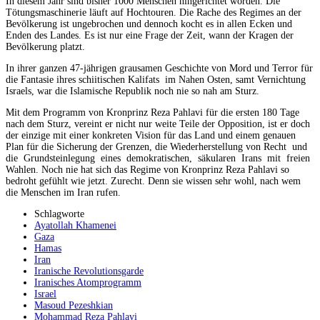
In diesem Jahr sind bisher 1000 Menschen hingerichtet worden. Die
Tötungsmaschinerie läuft auf Hochtouren. Die Rache des Regimes an der
Bevölkerung ist ungebrochen und dennoch kocht es in allen Ecken und
Enden des Landes. Es ist nur eine Frage der Zeit, wann der Kragen der
Bevölkerung platzt.
In ihrer ganzen 47-jährigen grausamen Geschichte von Mord und Terror für
die Fantasie ihres schiitischen Kalifats im Nahen Osten, samt Vernichtung
Israels, war die Islamische Republik noch nie so nah am Sturz.
Mit dem Programm von Kronprinz Reza Pahlavi für die ersten 180 Tage
nach dem Sturz, vereint er nicht nur weite Teile der Opposition, ist er doch
der einzige mit einer konkreten Vision für das Land und einem genauen
Plan für die Sicherung der Grenzen, die Wiederherstellung von Recht und
die Grundsteinlegung eines demokratischen, säkularen Irans mit freien
Wahlen. Noch nie hat sich das Regime von Kronprinz Reza Pahlavi so
bedroht gefühlt wie jetzt. Zurecht. Denn sie wissen sehr wohl, nach wem
die Menschen im Iran rufen.
Schlagworte
Ayatollah Khamenei
Gaza
Hamas
Iran
Iranische Revolutionsgarde
Iranisches Atomprogramm
Israel
Masoud Pezeshkian
Mohammad Reza Pahlavi