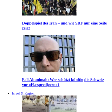
Doppelspiel des Iran – und wie SRF nur eine Seite
zeigt
Fall Abunimah: Wer schützt künftig die Schweiz
vor «Hasspredigern»?
Israel & Region