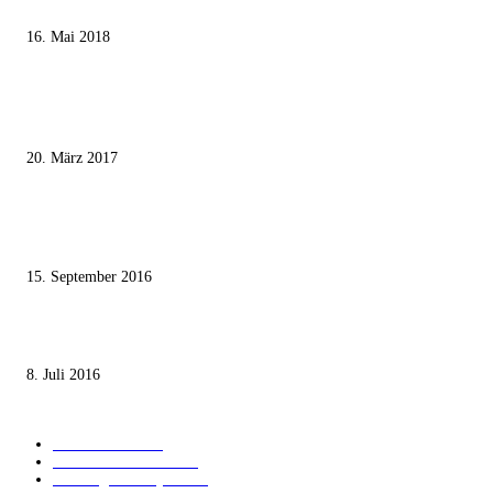
Ägypter stoppten die Gaza-Grenzunruhen
16. Mai 2018
MEISTKOMMENTIERT
Wie der Iran den israelischen Golan «befreien» will
20. März 2017
Knesset-Abgeordnete Hanin Zoabi: „Wir können der Idee eines jüdischen
Staates nicht zustimmen“
15. September 2016
Die unerwünschte Offenbarung eines deutschen Syrers
8. Juli 2016
KATEGORIEN
International
1820
Audiatur Exklusiv
1622
Meinung & Analyse
1544