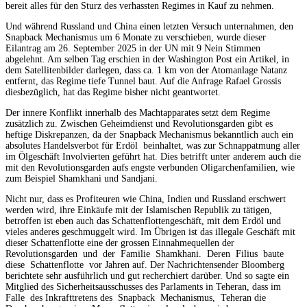
bereit alles für den Sturz des verhassten Regimes in Kauf zu nehmen.
Und während Russland und China einen letzten Versuch unternahmen, den
Snapback Mechanismus um 6 Monate zu verschieben, wurde dieser
Eilantrag am 26. September 2025 in der UN mit 9 Nein Stimmen
abgelehnt. Am selben Tag erschien in der Washington Post ein Artikel, in
dem Satellitenbilder darlegen, dass ca. 1 km von der Atomanlage Natanz
entfernt, das Regime tiefe Tunnel baut. Auf die Anfrage Rafael Grossis
diesbezüglich, hat das Regime bisher nicht geantwortet.
Der innere Konflikt innerhalb des Machtapparates setzt dem Regime
zusätzlich zu. Zwischen Geheimdienst und Revolutionsgarden gibt es
heftige Diskrepanzen, da der Snapback Mechanismus bekanntlich auch ein
absolutes Handelsverbot für Erdöl beinhaltet, was zur Schnappatmung aller
im Ölgeschäft Involvierten geführt hat. Dies betrifft unter anderem auch die
mit den Revolutionsgarden aufs engste verbunden Oligarchenfamilien, wie
zum Beispiel Shamkhani und Sandjani.
Nicht nur, dass es Profiteuren wie China, Indien und Russland erschwert
werden wird, ihre Einkäufe mit der Islamischen Republik zu tätigen,
betroffen ist eben auch das Schattenflottengeschäft, mit dem Erdöl und
vieles anderes geschmuggelt wird. Im Übrigen ist das illegale Geschäft mit
dieser Schattenflotte eine der grossen Einnahmequellen der
Revolutionsgarden und der Familie Shamkhani. Deren Filius baute
diese Schattenflotte vor Jahren auf. Der Nachrichtensender Bloomberg
berichtete sehr ausführlich und gut recherchiert darüber. Und so sagte ein
Mitglied des Sicherheitsausschusses des Parlaments in Teheran, dass im
Falle des Inkrafttretens des Snapback Mechanismus, Teheran die