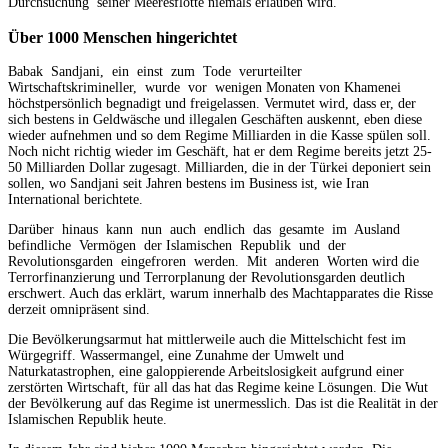
Durchsuchung seiner Meeresflotte niemals erlauben wird.
Über 1000 Menschen hingerichtet
Babak Sandjani, ein einst zum Tode verurteilter
Wirtschaftskrimineller, wurde vor wenigen Monaten von Khamenei
höchstpersönlich begnadigt und freigelassen. Vermutet wird, dass er, der
sich bestens in Geldwäsche und illegalen Geschäften auskennt, eben diese
wieder aufnehmen und so dem Regime Milliarden in die Kasse spülen soll.
Noch nicht richtig wieder im Geschäft, hat er dem Regime bereits jetzt 25-
50 Milliarden Dollar zugesagt. Milliarden, die in der Türkei deponiert sein
sollen, wo Sandjani seit Jahren bestens im Business ist, wie Iran
International berichtete.
Darüber hinaus kann nun auch endlich das gesamte im Ausland
befindliche Vermögen der Islamischen Republik und der
Revolutionsgarden eingefroren werden. Mit anderen Worten wird die
Terrorfinanzierung und Terrorplanung der Revolutionsgarden deutlich
erschwert. Auch das erklärt, warum innerhalb des Machtapparates die Risse
derzeit omnipräsent sind.
Die Bevölkerungsarmut hat mittlerweile auch die Mittelschicht fest im
Würgegriff. Wassermangel, eine Zunahme der Umwelt und
Naturkatastrophen, eine galoppierende Arbeitslosigkeit aufgrund einer
zerstörten Wirtschaft, für all das hat das Regime keine Lösungen. Die Wut
der Bevölkerung auf das Regime ist unermesslich. Das ist die Realität in der
Islamischen Republik heute.