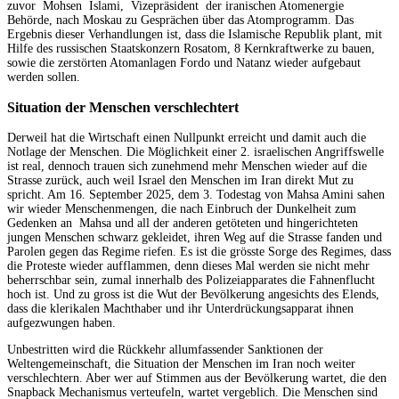
zuvor Mohsen Islami, Vizepräsident der iranischen Atomenergie
Behörde, nach Moskau zu Gesprächen über das Atomprogramm. Das
Ergebnis dieser Verhandlungen ist, dass die Islamische Republik plant, mit
Hilfe des russischen Staatskonzern Rosatom, 8 Kernkraftwerke zu bauen,
sowie die zerstörten Atomanlagen Fordo und Natanz wieder aufgebaut
werden sollen.
Situation der Menschen verschlechtert
Derweil hat die Wirtschaft einen Nullpunkt erreicht und damit auch die
Notlage der Menschen. Die Möglichkeit einer 2. israelischen Angriffswelle
ist real, dennoch trauen sich zunehmend mehr Menschen wieder auf die
Strasse zurück, auch weil Israel den Menschen im Iran direkt Mut zu
spricht. Am 16. September 2025, dem 3. Todestag von Mahsa Amini sahen
wir wieder Menschenmengen, die nach Einbruch der Dunkelheit zum
Gedenken an Mahsa und all der anderen getöteten und hingerichteten
jungen Menschen schwarz gekleidet, ihren Weg auf die Strasse fanden und
Parolen gegen das Regime riefen. Es ist die grösste Sorge des Regimes, dass
die Proteste wieder aufflammen, denn dieses Mal werden sie nicht mehr
beherrschbar sein, zumal innerhalb des Polizeiapparates die Fahnenflucht
hoch ist. Und zu gross ist die Wut der Bevölkerung angesichts des Elends,
dass die klerikalen Machthaber und ihr Unterdrückungsapparat ihnen
aufgezwungen haben.
Unbestritten wird die Rückkehr allumfassender Sanktionen der
Weltengemeinschaft, die Situation der Menschen im Iran noch weiter
verschlechtern. Aber wer auf Stimmen aus der Bevölkerung wartet, die den
Snapback Mechanismus verteufeln, wartet vergeblich. Die Menschen sind