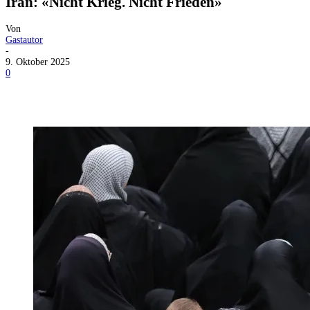
Iran: «Nicht Krieg. Nicht Frieden»
Von
Gastautor
-
9. Oktober 2025
0
Facebook
X
Telegram
WhatsApp