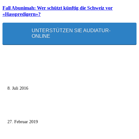
Fall Abunimah: Wer schützt künftig die Schweiz vor
«Hasspredigern»?
UNTERSTÜTZEN SIE AUDIATUR-
ONLINE
MEISTGELESEN
Die unerwünschte Offenbarung eines deutschen Syrers
8. Juli 2016
Pressefreiheit Fehlanzeige – Wie deutsche Politiker unliebsame Journaliste
mundtot machen wollen
27. Februar 2019