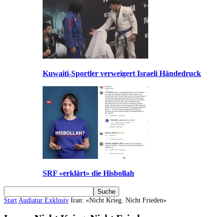
Kuwaiti-Sportler verweigert Israeli Händedruck
SRF «erklärt» die Hisbollah
Start
Audiatur Exklusiv
Iran: «Nicht Krieg. Nicht Frieden»