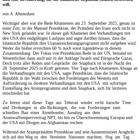
will.
von A. Khanedani
Wichtiger aber war die Rede Khameneis am 23. September 2025, genau zu
einer Zeit, in der Masoud Pezeshkian, der Präsident des Irans noch nicht in
New York gelandet war. In dieser gab Khamenei den Verhandlungen mit
den USA den endgültigen Laufpass und sagte darüber hinaus, dass die
Islamische Republik ihre Urananreicherungsprogramm nicht aufgeben wird.
Weder die bisher erreichten 60 % noch sonst irgendetwas in diesem
Zusammenhang. Der Fokus von Pezeshkians Rede in der UN, bestand im
Wesentlichen dann auch nur in der Anklage Israels und Fürsprache Gazas
.
Doch trotz aller Reden und Gespräche: der Snapback ist in der Nacht des
28. September 2025 in Kraft getreten. Vier Tage nach Khameneis Absage an
die Verhandlungen mit den USA, sagte Pezeshkian, dass die Islamische
Republik in der Wahl zwischen den Forderungen des Westens mit
Aufforderung zu direkten Verhandlungen mit den USA mit sofortiger
Einstellung des Atomprogramms und dem Snapback, sich für letzteres
entschieden hat.
Zu hören sind dieser Tage aus Teheran wieder recht harsche Töne
und Drohungen in alle Richtungen, die von Forderungen zum
schnellen Bau einer Atombombe, Ausstieg aus dem
Atomwaffensperrvertrag NPT, bis hin zu Überschwemmung Europas und
der USA mit Drogen aus Afghanistan reichen.
Während der Staatspräsident Pezeshkian und sein Aussenminister Araghchi
sich auf den Weg zu den Vereinten Nationen machten, flog am Tag