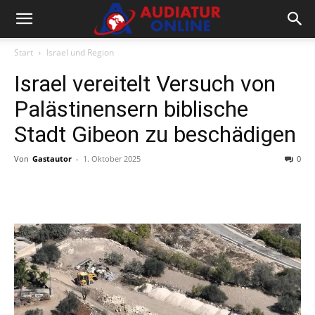
Start
Israel und Region
Israel vereitelt Versuch von
Palästinensern biblische
Stadt Gibeon zu beschädigen
Von
Gastautor
-
1. Oktober 2025
0
Facebook
X
Telegram
WhatsA