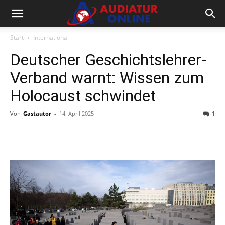
Start
International
Deutscher Geschichtslehrer-
Verband warnt: Wissen zum
Holocaust schwindet
Von
Gastautor
-
14. April 2025
1
Facebook
X
Telegram
WhatsA