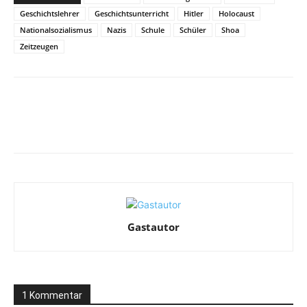
Geschichtslehrer
Geschichtsunterricht
Hitler
Holocaust
Nationalsozialismus
Nazis
Schule
Schüler
Shoa
Zeitzeugen
Facebook
X
Telegram
WhatsA
Gastautor
1 Kommentar