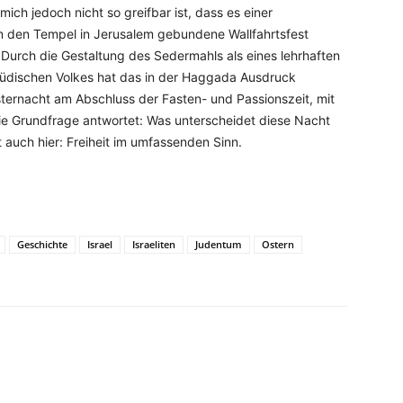
ch jedoch nicht so greifbar ist, dass es einer
an den Tempel in Jerusalem gebundene Wallfahrtsfest
Durch die Gestaltung des Sedermahls als eines lehrhaften
jüdischen Volkes hat das in der Haggada Ausdruck
Osternacht am Abschluss der Fasten- und Passionszeit, mit
f die Grundfrage antwortet: Was unterscheidet diese Nacht
 auch hier: Freiheit im umfassenden Sinn.
Geschichte
Israel
Israeliten
Judentum
Ostern
WhatsApp
Email
Drucken
Linkedin