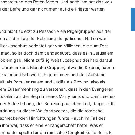
hschreitung des Roten Meers. Und nach ihm hat das Volk
r Befreiung gar nicht mehr auf die Priester warten
und nicht zuletzt zu Pessach viele Pilgergruppen aus der
h als der Tag der Befreiung der jüdischen Nation war
riker Josephus berichtet gar von Millionen, die zum Fest
 mag, so ist doch damit angedeutet, dass es in Jerusalem
roblem gab. Nicht zufällig weist Josephus deshalb darauf
zu Unruhen kam. Manche Gruppen, etwa die Sikarier, haben
izraim politisch wörtlich genommen und den Aufstand
Zeit, als Rom Jerusalem und Judäa als Provinz, also als
iesem Zusammenhang zu verstehen, dass in den Evangelien
erusalem als der Beginn seines Martyriums und damit seines
er Auferstehung, der Befreiung aus dem Tod, dargestellt
Ordnung zu diesen Wallfahrtszeiten, die die römische
schreckenden Hinrichtungen führte – auch im Fall des
ihm war, dass er eine Anhängerschaft hatte. Was er
 mochte, spielte für die römische Obrigkeit keine Rolle. Er