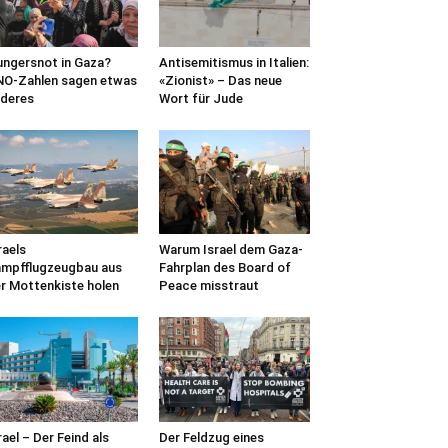
ngersnot in Gaza?
Antisemitismus in Italien:
O-Zahlen sagen etwas
«Zionist» – Das neue
deres
Wort für Jude
raels
Warum Israel dem Gaza-
mpfflugzeugbau aus
Fahrplan des Board of
r Mottenkiste holen
Peace misstraut
rael – Der Feind als
Der Feldzug eines