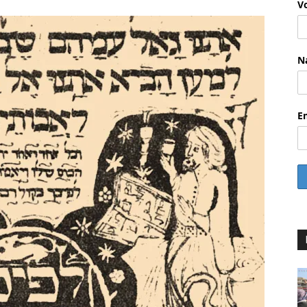
V
N
E