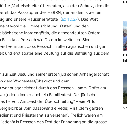
Pa
ürfte „Vorbeischreiten“ bedeuten, also den Schutz, den die
„Es ist das Passaopfer des HERRN, der an den Israeliten
lug und unsere Häuser errettete“ (
Ex 12,27
). Das Wort
 meint wohl die Himmelsrichtung „Osten“ und den
lsächsische Morgengöttin, die althochdeutsch Ostara
m Fall, dass Pessach wie Ostern im weitesten Sinn
 wird vermutet, dass Pessach in alten agrarischen und gar
lt und erst später eine Deutung auf die Befreiung aus dem
De
Is
 zur Zeit Jesu und seiner ersten jüdischen Anhängerschaft
eben dem Wochenfest/Shavuot und dem
. Es war ausgezeichnet durch das Pessach-Lamm-Opfer am
ar jedoch immer auch ein Familienfest. Der jüdische
as hervor: Am „Fest der Überschreitung“ – wie Philo
e vergleichbar vom
passover
die Rede) – ist „dem ganzen
S
dienst und Priesteramt zu versehen“. Freilich waren am
st jedenfalls Pessach das Fest der Erinnerung an die grosse