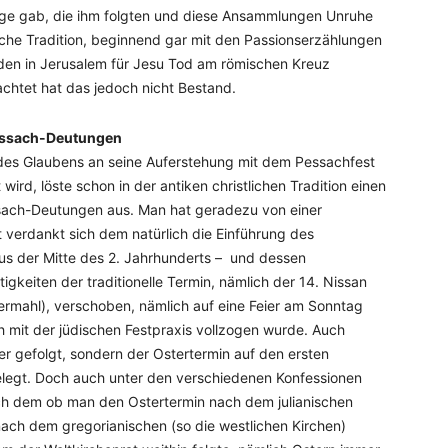
inige gab, die ihm folgten und diese Ansammlungen Unruhe
stliche Tradition, beginnend gar mit den Passionserzählungen
rden in Jerusalem für Jesu Tod am römischen Kreuz
achtet hat das jedoch nicht Bestand.
Pessach-Deutungen
es Glaubens an seine Auferstehung mit dem Pessachfest
 wird, löste schon in der antiken christlichen Tradition einen
ssach-Deutungen aus. Man hat geradezu von einer
 verdankt sich dem natürlich die Einführung des
 aus der Mitte des 2. Jahrhunderts – und dessen
tigkeiten der traditionelle Termin, nämlich der 14. Nissan
mahl), verschoben, nämlich auf eine Feier am Sonntag
h mit der jüdischen Festpraxis vollzogen wurde. Auch
r gefolgt, sondern der Ostertermin auf den ersten
legt. Doch auch unter den verschiedenen Konfessionen
nach dem ob man den Ostertermin nach dem julianischen
nach dem gregorianischen (so die westlichen Kirchen)