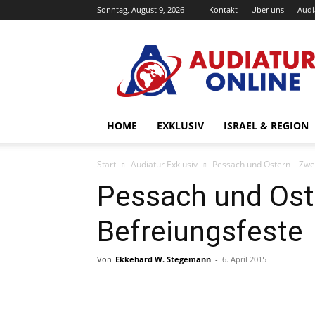
Sonntag, August 9, 2026
Kontakt
Über uns
Audi
Audiatur-
Online
HOME
EXKLUSIV
ISRAEL & REGION
Start
Audiatur Exklusiv
Pessach und Ostern – Zwe
Pessach und Ost
Befreiungsfeste
Von
Ekkehard W. Stegemann
-
6. April 2015
Facebook
X
Telegram