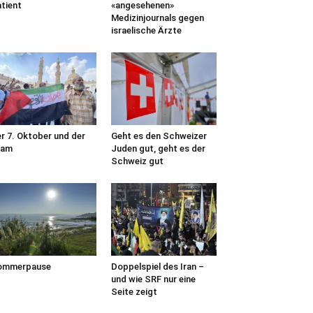
tient
«angesehenen»
Medizinjournals gegen
israelische Ärzte
r 7. Oktober und der
Geht es den Schweizer
lam
Juden gut, geht es der
Schweiz gut
ommerpause
Doppelspiel des Iran –
und wie SRF nur eine
Seite zeigt