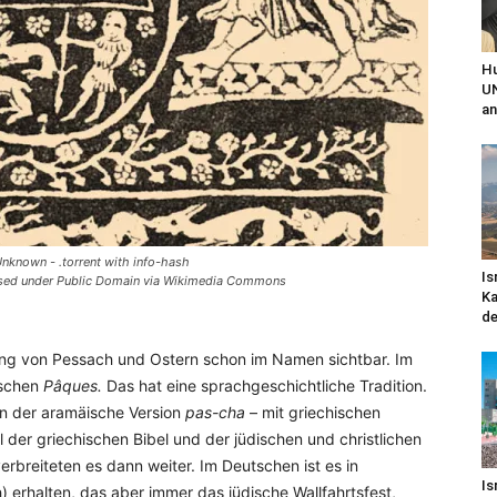
Hu
UN
an
nknown - .torrent with info-hash
Is
 under Public Domain via Wikimedia Commons
Ka
de
ng von Pessach und Ostern schon im Namen sichtbar. Im
schen
Pâques.
Das hat eine sprachgeschichtliche Tradition.
 in der aramäische Version
pas-cha
– mit griechischen
 der griechischen Bibel und der jüdischen und christlichen
verbreiteten es dann weiter. Im Deutschen ist es in
Is
) erhalten, das aber immer das jüdische Wallfahrtsfest,