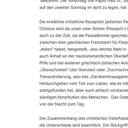
bestimmt. Der Vorschlag von Papst Paul VI., de
auf den zweiten Sonntag im April zu legen, ha
Die erwähnte christliche Rezeption jüdischer 
Christus wird als unser oder Gottes (Pessach-
auch zu der Zeit, da die Passalämmer geschlach
zwischen dem giechischen Fremdwort für Pes
„leiden“ heisst, hergestellt. Jesu letztes Mahl
auch Anhalt an der neutestamentlichen Überlief
Philo und bei anderen griechisch-jüdischen Au
„Überschreiten“ (der Grenzen) oder „Durchschr
Transzendierung, also das „Darüberhinausgehen
Hindurchgehen vom Tod zum Leben, wie es mit C
stattgefunden hat, aber auch ethisch verstanden
sündigen Konstitution des Menschen. Das Oster
von der Nacht zum Tag.
Der Zusammenhang des christlichen Osterfeste
die Unterschiede sind beachtlich. Der Rückgriff 