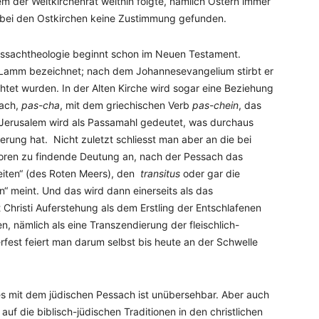
m der Weltkirchenrat weithin folgte, nämlich Ostern immer
t bei den Ostkirchen keine Zustimmung gefunden.
Pessachtheologie beginnt schon im Neuen Testament.
) Lamm bezeichnet; nach dem Johannesevangelium stirbt er
tet wurden. In der Alten Kirche wird sogar eine Beziehung
sach,
pas-cha
, mit dem griechischen Verb
pas-chein
, das
 in Jerusalem wird als Passamahl gedeutet, was durchaus
erung hat. Nicht zuletzt schliesst man aber an die bei
toren zu findende Deutung an, nach der Pessach das
eiten“ (des Roten Meers), den
transitus
oder gar die
“ meint. Und das wird dann einerseits als das
hristi Auferstehung als dem Erstling der Entschlafenen
, nämlich als eine Transzendierung der fleischlich-
fest feiert man darum selbst bis heute an der Schwelle
s mit dem jüdischen Pessach ist unübersehbar. Aber auch
auf die biblisch-jüdischen Traditionen in den christlichen