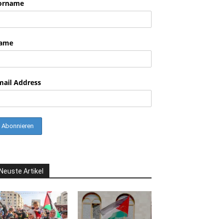
orname
ame
mail Address
Neuste Artikel