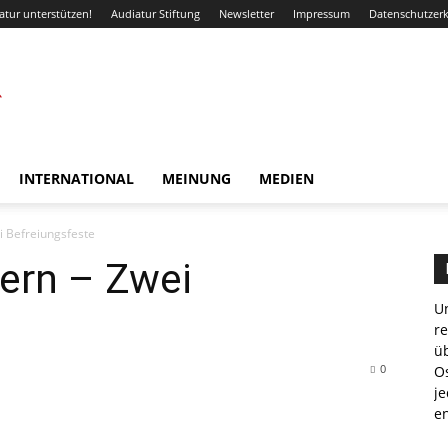
atur unterstützen!
Audiatur Stiftung
Newsletter
Impressum
Datenschutzer
INTERNATIONAL
MEINUNG
MEDIEN
i Befreiungsfeste
ern – Zwei
Un
r
ü
0
Os
je
e
WhatsApp
Email
Drucken
Linkedin