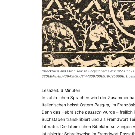
"Brockhaus and Efron Jewish Encyclopedia e12 327-0" by U
323EBA8FBD7C6A3F30C1147B39760E978C95BB9B. Licensed
Lesezeit:
6
Minuten
In zahlreichen Sprachen wird der Zusammenha
Italienischen heisst Ostern
Pasqua,
im Französi
Denn das Hebräische
pessach
wurde – freilich
Buchstaben transkribiert und als Fremdwort Teil
Literatur. Die lateinischen Bibelübersetzungen 
latinisierter Schreibweise im Fremdwort Passa(h