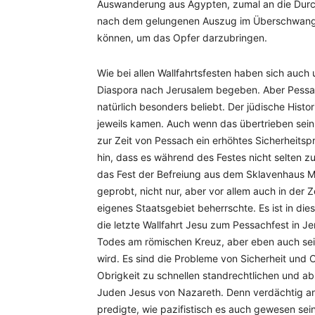
Auswanderung aus Ägypten, zumal an die Durc
nach dem gelungenen Auszug im Überschwang de
können, um das Opfer darzubringen.
Wie bei allen Wallfahrtsfesten haben sich auch 
Diaspora nach Jerusalem begeben. Aber Pessac
natürlich besonders beliebt. Der jüdische Histo
jeweils kamen. Auch wenn das übertrieben sein
zur Zeit von Pessach ein erhöhtes Sicherheitsp
hin, dass es während des Festes nicht selten 
das Fest der Befreiung aus dem Sklavenhaus M
geprobt, nicht nur, aber vor allem auch in der 
eigenes Staatsgebiet beherrschte. Es ist in d
die letzte Wallfahrt Jesu zum Pessachfest in J
Todes am römischen Kreuz, aber eben auch sein
wird. Es sind die Probleme von Sicherheit und 
Obrigkeit zu schnellen standrechtlichen und ab
Juden Jesus von Nazareth. Denn verdächtig an 
predigte, wie pazifistisch es auch gewesen sein