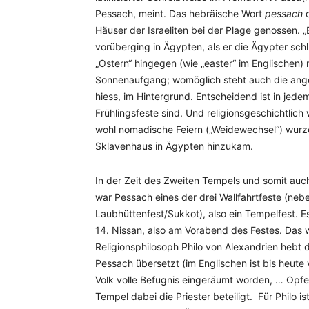
Pessach, meint. Das hebräische Wort
pessach
d
Häuser der Israeliten bei der Plage genossen. 
vorüberging in Ägypten, als er die Ägypter sch
„Ostern“ hingegen (wie „easter“ im Englischen)
Sonnenaufgang; womöglich steht auch die ange
hiess, im Hintergrund. Entscheidend ist in jede
Frühlingsfeste sind. Und religionsgeschichtlich
wohl nomadische Feiern („Weidewechsel“) wurze
Sklavenhaus in Ägypten hinzukam.
In der Zeit des Zweiten Tempels und somit auch
war Pessach eines der drei Wallfahrtfeste (n
Laubhüttenfest/Sukkot), also ein Tempelfest
14. Nissan, also am Vorabend des Festes. Das w
Religionsphilosoph Philo von Alexandrien hebt d
Pessach übersetzt (im Englischen ist bis heut
Volk volle Befugnis eingeräumt worden, … Opfer
Tempel dabei die Priester beteiligt. Für Philo i