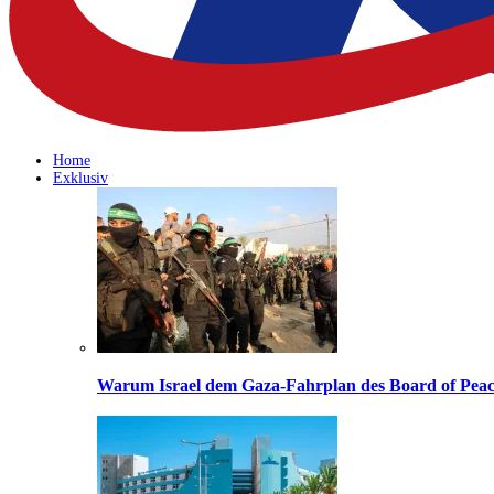
Home
Exklusiv
Warum Israel dem Gaza-Fahrplan des Board of Peac