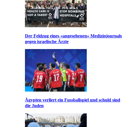
Der Feldzug eines «angesehenen» Medizinjournals
gegen israelische Ärzte
Ägypten verliert ein Fussballspiel und schuld sind
die Juden