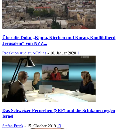
Über die Doku „Kippa, Kirchen und Koran, Konfliktherd
Jerusalem“ von NZZ...
Redaktion Audiatur-Online
-
10. Januar 2020
1
Das Schweizer Fernsehen (SRF) und die Schikanen gegen
Israel
Stefan Frank
-
15. Oktober 2019
13