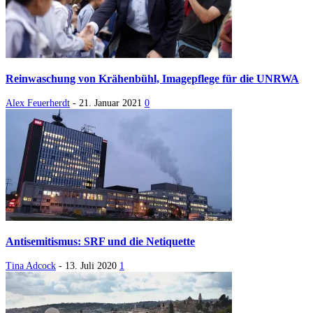
Reinwaschung von Krähenbühl, Imagepflege für die UNRWA
Alex Feuerherdt
-
21. Januar 2021
0
Antisemitismus: SRF und die Netiquette
Tina Adcock
-
13. Juli 2020
1