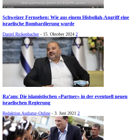
Schweizer Fernsehen: Wie aus einem Hisbollah-Angriff eine
israelische Bombardierung wurde
Daniel Rickenbacher
-
15. Oktober 2024
2
Ra’am: Die islamistischen «Partner» in der eventuell neuen
israelischen Regierung
Redaktion Audiatur-Online
-
3. Juni 2021
2