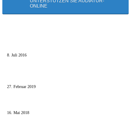
UNTERSTÜTZEN SIE AUDIATUR-
ONLINE
MEISTGELESEN
Die unerwünschte Offenbarung eines deutschen Syrers
8. Juli 2016
Pressefreiheit Fehlanzeige – Wie deutsche Politiker unliebsame Journaliste
mundtot machen wollen
27. Februar 2019
Ägypter stoppten die Gaza-Grenzunruhen
16. Mai 2018
MEISTKOMMENTIERT