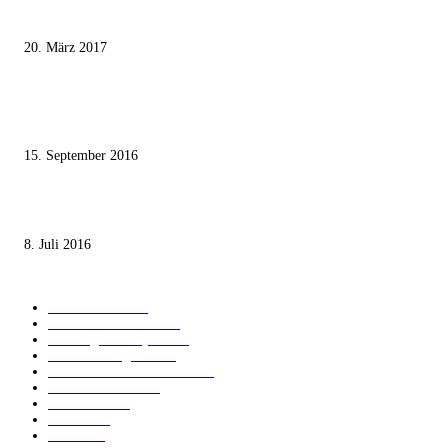
Wie der Iran den israelischen Golan «befreien» will
20. März 2017
Knesset-Abgeordnete Hanin Zoabi: „Wir können der Idee eines jüdischen
Staates nicht zustimmen“
15. September 2016
Die unerwünschte Offenbarung eines deutschen Syrers
8. Juli 2016
KATEGORIEN
International
1821
Audiatur Exklusiv
1623
Meinung & Analyse
1544
Israel und Region
1016
Aktuelle Kurznachrichten
637
Jüdisches Leben
371
Innovation
224
Medien
112
Italiano
96