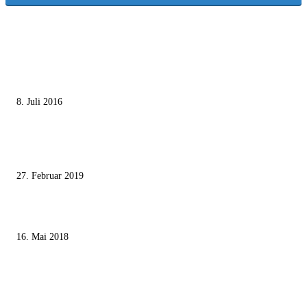
MEISTGELESEN
Die unerwünschte Offenbarung eines deutschen Syrers
8. Juli 2016
Pressefreiheit Fehlanzeige – Wie deutsche Politiker unliebsame Journaliste
mundtot machen wollen
27. Februar 2019
Ägypter stoppten die Gaza-Grenzunruhen
16. Mai 2018
MEISTKOMMENTIERT
Wie der Iran den israelischen Golan «befreien» will