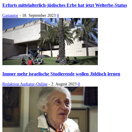
Erfurts mittelalterlich-jüdisches Erbe hat jetzt Welterbe-Status
Gastautor
-
18. September 2023
0
Immer mehr israelische Studierende wollen Jiddisch lernen
Redaktion Audiatur-Online
-
2. August 2023
0