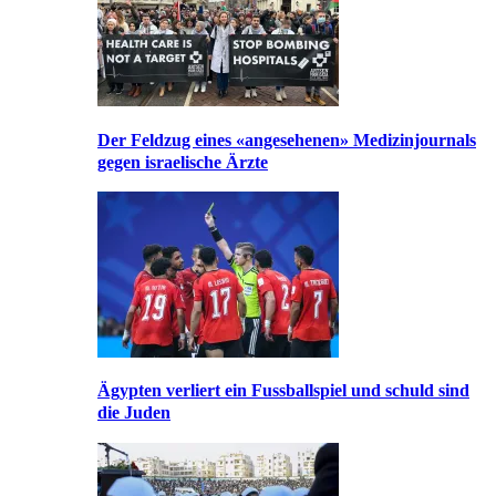
Der Feldzug eines «angesehenen» Medizinjournals
gegen israelische Ärzte
Ägypten verliert ein Fussballspiel und schuld sind
die Juden