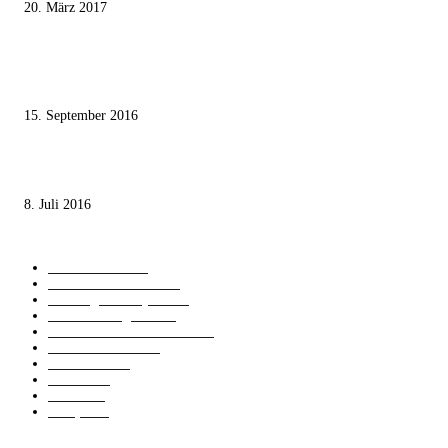
20. März 2017
Knesset-Abgeordnete Hanin Zoabi: „Wir können der Idee eines jüdischen
Staates nicht zustimmen“
15. September 2016
Die unerwünschte Offenbarung eines deutschen Syrers
8. Juli 2016
KATEGORIEN
International
1821
Audiatur Exklusiv
1623
Meinung & Analyse
1544
Israel und Region
1017
Aktuelle Kurznachrichten
637
Jüdisches Leben
371
Innovation
225
Medien
112
Italiano
96
Français
91