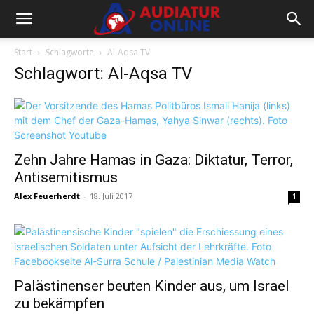
Start
Schlagworte
Al-Aqsa TV
Schlagwort: Al-Aqsa TV
Zehn Jahre Hamas in Gaza: Diktatur, Terror,
Antisemitismus
Alex Feuerherdt
-
18. Juli 2017
1
Palästinenser beuten Kinder aus, um Israel
zu bekämpfen