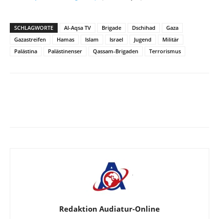
SCHLAGWORTE
Al-Aqsa TV
Brigade
Dschihad
Gaza
Gazastreifen
Hamas
Islam
Israel
Jugend
Militär
Palästina
Palästinenser
Qassam-Brigaden
Terrorismus
Facebook
X
Telegram
WhatsA
Redaktion Audiatur-Online