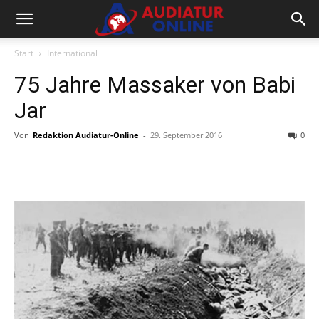
Start
International
75 Jahre Massaker von Babi
Jar
Von
Redaktion Audiatur-Online
-
29. September 2016
0
Facebook
X
Telegram
WhatsA