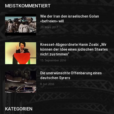
MEISTKOMMENTIERT
Wie der Iran den israelischen Golan
«befreien» will
20. März 2017
Knesset-Abgeordnete Hanin Zoabi: „Wir
können der Idee eines jüdischen Staates
nicht zustimmen“
15. September 2016
Die unerwünschte Offenbarung eines
deutschen Syrers
8. Juli 2016
KATEGORIEN