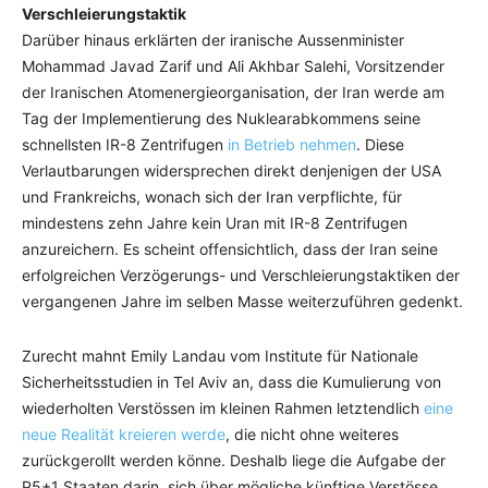
Verschleierungstaktik
Darüber hinaus erklärten der iranische Aussenminister
Mohammad Javad Zarif und Ali Akhbar Salehi, Vorsitzender
der Iranischen Atomenergieorganisation, der Iran werde am
Tag der Implementierung des Nuklearabkommens seine
schnellsten IR-8 Zentrifugen
in Betrieb nehmen
. Diese
Verlautbarungen widersprechen direkt denjenigen der USA
und Frankreichs, wonach sich der Iran verpflichte, für
mindestens zehn Jahre kein Uran mit IR-8 Zentrifugen
anzureichern. Es scheint offensichtlich, dass der Iran seine
erfolgreichen Verzögerungs- und Verschleierungstaktiken der
vergangenen Jahre im selben Masse weiterzuführen gedenkt.
Zurecht mahnt Emily Landau vom Institute für Nationale
Sicherheitsstudien in Tel Aviv an, dass die Kumulierung von
wiederholten Verstössen im kleinen Rahmen letztendlich
eine
neue Realität kreieren werde
, die nicht ohne weiteres
zurückgerollt werden könne. Deshalb liege die Aufgabe der
P5+1 Staaten darin, sich über mögliche künftige Verstösse