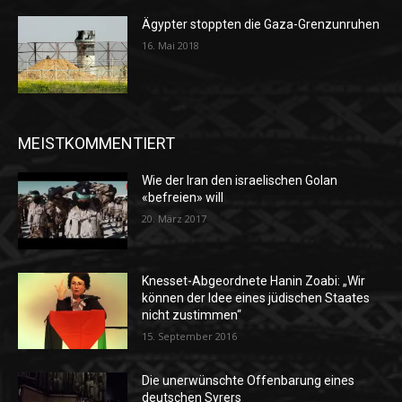
Ägypter stoppten die Gaza-Grenzunruhen
16. Mai 2018
MEISTKOMMENTIERT
Wie der Iran den israelischen Golan
«befreien» will
20. März 2017
Knesset-Abgeordnete Hanin Zoabi: „Wir
können der Idee eines jüdischen Staates
nicht zustimmen“
15. September 2016
Die unerwünschte Offenbarung eines
deutschen Syrers