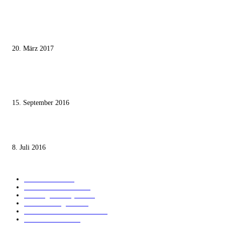
MEISTKOMMENTIERT
Wie der Iran den israelischen Golan «befreien» will
20. März 2017
Knesset-Abgeordnete Hanin Zoabi: „Wir können der Idee eines jüdischen
Staates nicht zustimmen“
15. September 2016
Die unerwünschte Offenbarung eines deutschen Syrers
8. Juli 2016
KATEGORIEN
International
1821
Audiatur Exklusiv
1623
Meinung & Analyse
1544
Israel und Region
1017
Aktuelle Kurznachrichten
637
Jüdisches Leben
371