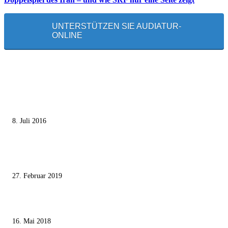
UNTERSTÜTZEN SIE AUDIATUR-
ONLINE
MEISTGELESEN
Die unerwünschte Offenbarung eines deutschen Syrers
8. Juli 2016
Pressefreiheit Fehlanzeige – Wie deutsche Politiker unliebsame Journaliste
mundtot machen wollen
27. Februar 2019
Ägypter stoppten die Gaza-Grenzunruhen
16. Mai 2018