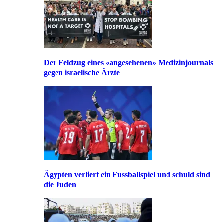
Der Feldzug eines «angesehenen» Medizinjournals
gegen israelische Ärzte
Ägypten verliert ein Fussballspiel und schuld sind
die Juden