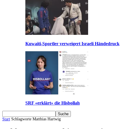
Kuwaiti-Sportler verweigert Israeli Händedruck
SRF «erklärt» die Hisbollah
Start
Schlagworte
Matthias Hartwig