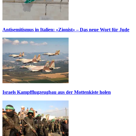
Antisemitismus in Italien: «Zionist» – Das neue Wort für Jude
Israels Kampfflugzeugbau aus der Mottenkiste holen