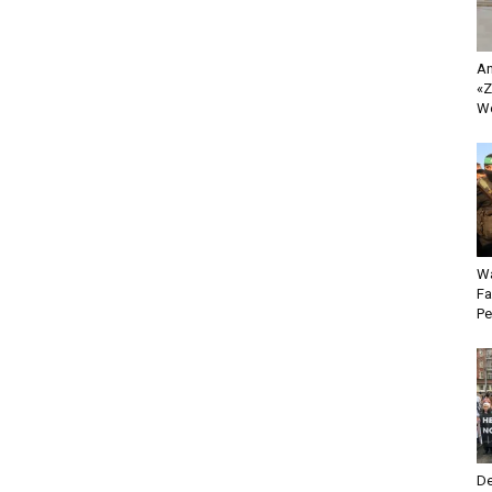
An
«Z
Wo
Wa
Fa
Pe
De