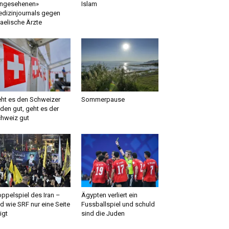
ngesehenen»
Islam
dizinjournals gegen
raelische Ärzte
ht es den Schweizer
Sommerpause
den gut, geht es der
hweiz gut
ppelspiel des Iran –
Ägypten verliert ein
d wie SRF nur eine Seite
Fussballspiel und schuld
igt
sind die Juden