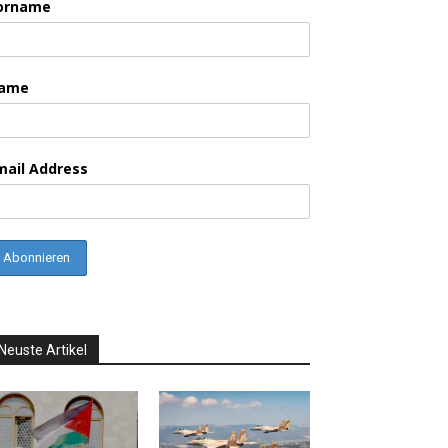
orname
ame
mail Address
Neuste Artikel