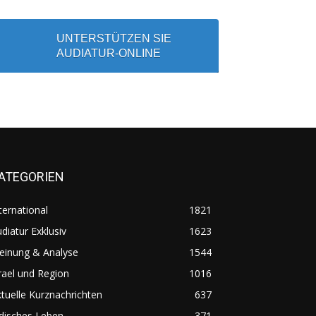
UNTERSTÜTZEN SIE
AUDIATUR-ONLINE
ATEGORIEN
ternational
1821
diatur Exklusiv
1623
einung & Analyse
1544
rael und Region
1016
tuelle Kurznachrichten
637
disches Leben
371