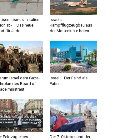
tisemitismus in Italien:
Israels
ionist» – Das neue
Kampfflugzeugbau aus
rt für Jude
der Mottenkiste holen
rum Israel dem Gaza-
Israel – Der Feind als
hrplan des Board of
Patient
ace misstraut
r Feldzug eines
Der 7. Oktober und der