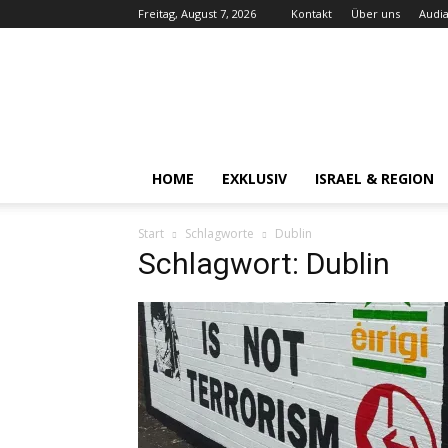
Freitag, August 7, 2026
Kontakt
Über uns
Audia
Audiatur-
Online
HOME
EXKLUSIV
ISRAEL & REGION
Start
Schlagworte
Dublin
Schlagwort: Dublin