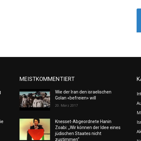
MEISTKOMMENTIERT
K
g
Wie der Iran den israelischen
In
Golan «befreien» will
Au
20. März 2017
M
Is
ie
Knesset-Abgeordnete Hanin
Zoabi: „Wir können der Idee eines
Ak
jüdischen Staates nicht
zustimmen“
Jü