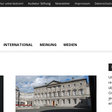
tur unterstützen!
Audiatur Stiftung
Newsletter
Impressum
Datenschutz
INTERNATIONAL
MEINUNG
MEDIEN
Un
re
ü
Os
je
en