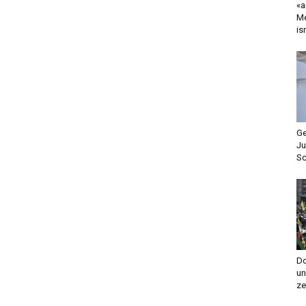
«a
Me
is
Ge
Ju
Sc
Do
un
ze