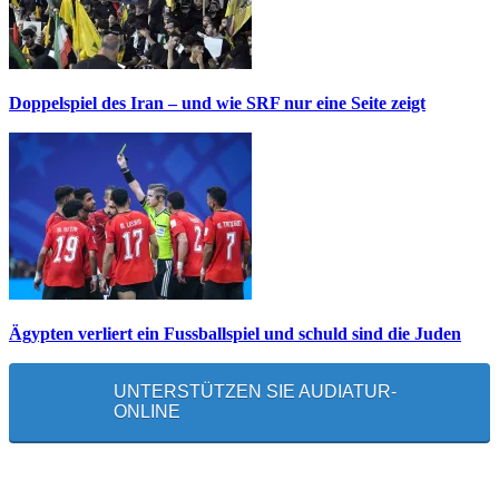
Doppelspiel des Iran – und wie SRF nur eine Seite zeigt
Ägypten verliert ein Fussballspiel und schuld sind die Juden
UNTERSTÜTZEN SIE AUDIATUR-
ONLINE