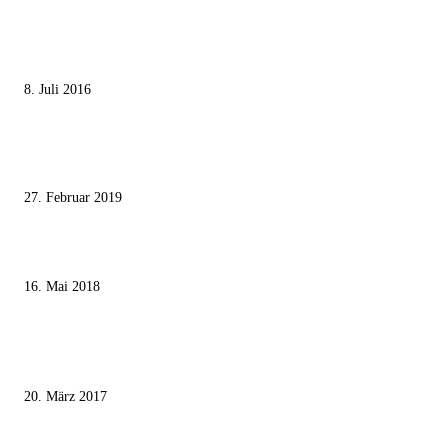
MEISTGELESEN
Die unerwünschte Offenbarung eines deutschen Syrers
8. Juli 2016
Pressefreiheit Fehlanzeige – Wie deutsche Politiker unliebsame Journaliste
mundtot machen wollen
27. Februar 2019
Ägypter stoppten die Gaza-Grenzunruhen
16. Mai 2018
MEISTKOMMENTIERT
Wie der Iran den israelischen Golan «befreien» will
20. März 2017