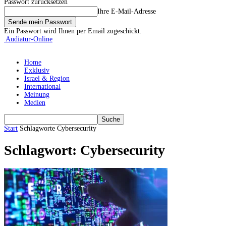
Passwort zurücksetzen
Ihre E-Mail-Adresse
Ein Passwort wird Ihnen per Email zugeschickt.
Audiatur-Online
Home
Exklusiv
Israel & Region
International
Meinung
Medien
Start
Schlagworte
Cybersecurity
Schlagwort: Cybersecurity