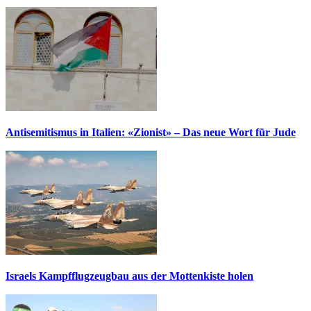
Antisemitismus in Italien: «Zionist» – Das neue Wort für Jude
Israels Kampfflugzeugbau aus der Mottenkiste holen