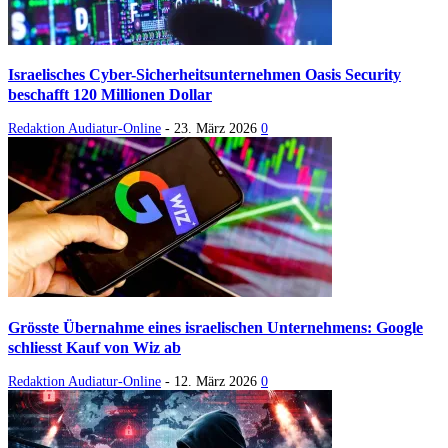
Israelisches Cyber-Sicherheitsunternehmen Oasis Security
beschafft 120 Millionen Dollar
Redaktion Audiatur-Online
-
23. März 2026
0
Grösste Übernahme eines israelischen Unternehmens: Google
schliesst Kauf von Wiz ab
Redaktion Audiatur-Online
-
12. März 2026
0