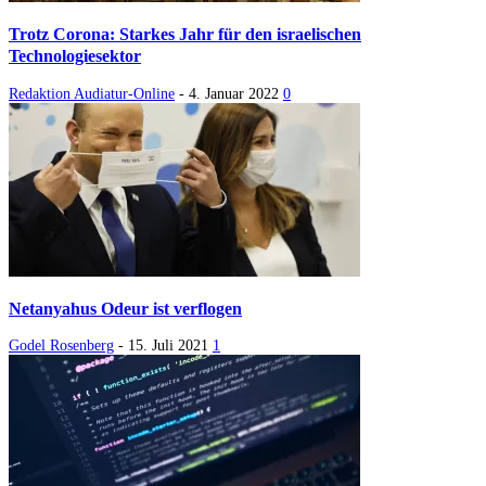
Trotz Corona: Starkes Jahr für den israelischen
Technologiesektor
Redaktion Audiatur-Online
-
4. Januar 2022
0
Netanyahus Odeur ist verflogen
Godel Rosenberg
-
15. Juli 2021
1