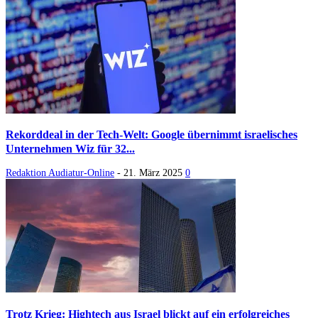
Rekorddeal in der Tech-Welt: Google übernimmt israelisches
Unternehmen Wiz für 32...
Redaktion Audiatur-Online
-
21. März 2025
0
Trotz Krieg: Hightech aus Israel blickt auf ein erfolgreiches