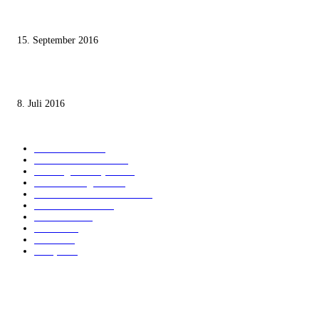
Knesset-Abgeordnete Hanin Zoabi: „Wir können der Idee eines jüdischen
Staates nicht zustimmen“
15. September 2016
Die unerwünschte Offenbarung eines deutschen Syrers
8. Juli 2016
KATEGORIEN
International
1821
Audiatur Exklusiv
1623
Meinung & Analyse
1544
Israel und Region
1016
Aktuelle Kurznachrichten
637
Jüdisches Leben
371
Innovation
224
Medien
112
Italiano
96
Français
91