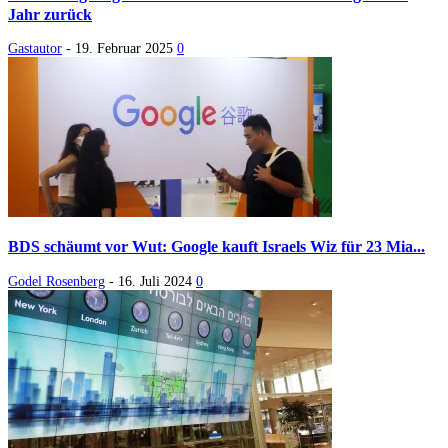
Jahr zurück
Gastautor
-
19. Februar 2025
0
BDS schäumt vor Wut: Google kauft Israels Wiz für 23 Mia...
Godel Rosenberg
-
16. Juli 2024
0