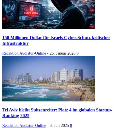
150 Millionen Dollar für Israels Cyber-Schutz kritischer
Infrastruktur
Redaktion Audiatur-Online
-
26. Januar 2026
0
Tel Aviv bleibt Spitzenreiter: Platz 4 im globalen Startup-
Ranking 2025
Redaktion Audiatur-Online
-
3. Juli 2025
0