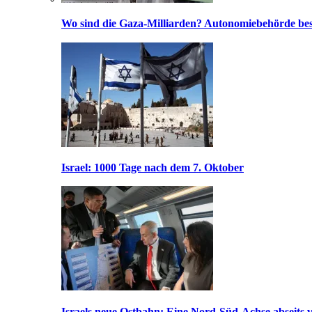
Wo sind die Gaza-Milliarden? Autonomiebehörde bes
Israel: 1000 Tage nach dem 7. Oktober
Israels neue Ostbahn: Eine Nord-Süd-Achse abseits v