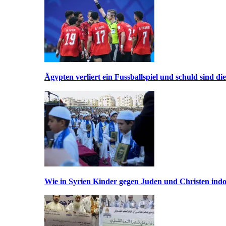
Ägypten verliert ein Fussballspiel und schuld sind di
Wie in Syrien Kinder gegen Juden und Christen indo