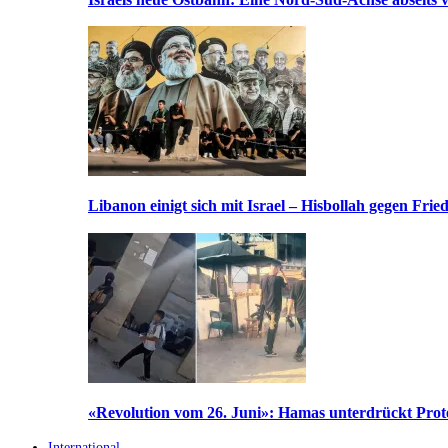
Libanon einigt sich mit Israel – Hisbollah gegen Frie
«Revolution vom 26. Juni»: Hamas unterdrückt Prote
International