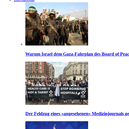
Warum Israel dem Gaza-Fahrplan des Board of Peac
Der Feldzug eines «angesehenen» Medizinjournals geg