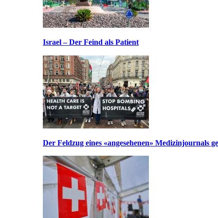
Israel – Der Feind als Patient
Der Feldzug eines «angesehenen» Medizinjournals geg